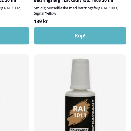
002 20 ml
Bättringsfärg i Lackstift RAL 1003 20 ml
rg RAL 1002,
Smidig penselflaska med bättringsfärg RAL 1003,
Signal Yellow
139 kr
Köp!