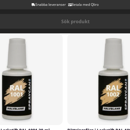
Snabba leveranser
Betala med Qliro