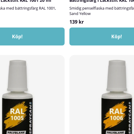
i Lackstift RAL 1001 20 ml
Bättringsfärg i Lackstift RAL 1
ska med bättringsfärg RAL 1001,
Smidig penselflaska med bättringsfä
Sand Yellow
139 kr
Köp!
Köp!