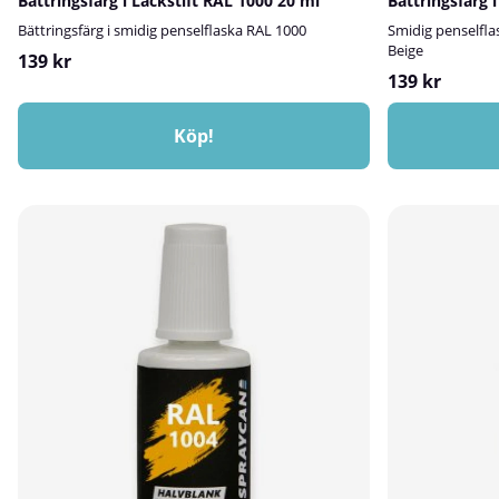
Bättringsfärg i Lackstift RAL 1000 20 ml
Bättringsfärg 
Bättringsfärg i smidig penselflaska RAL 1000
Smidig penselfla
Beige
139 kr
139 kr
Köp!