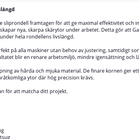
slängd
liprondell framtagen för att ge maximal effektivitet och 
skapar nya, skarpa skärytor under arbetet. Detta gör att Gal
under hela rondellens livslängd.
perfekt på alla maskiner utan behov av justering, samtidig
tatet blir en renare arbetsmiljö, mindre igensättning och lä
ipning av hårda och mjuka material. De finare kornen ger et
åråtkomliga ytor där hög precision krävs.
an för att matcha ditt projekt.
ng
tsug