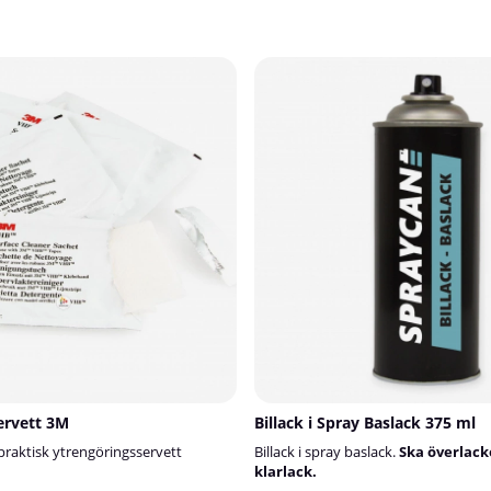
ervett 3M
Billack i Spray Baslack 375 ml
raktisk ytrengöringsservett
Billack i spray baslack.
Ska överlac
klarlack.