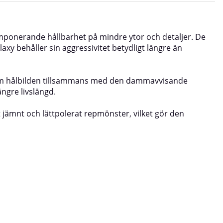
imponerande hållbarhet på mindre ytor och detaljer. De
axy behåller sin aggressivitet betydligt längre än
t som hålbilden tillsammans med den dammavvisande
ngre livslängd.
t jämnt och lättpolerat repmönster, vilket gör den