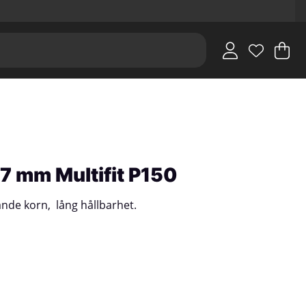
V
An
.
7 mm Multifit P150
pande korn, lång hållbarhet.