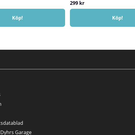
299 kr
Köp!
Köp!
s
n
tsdatablad
 Dyhrs Garage