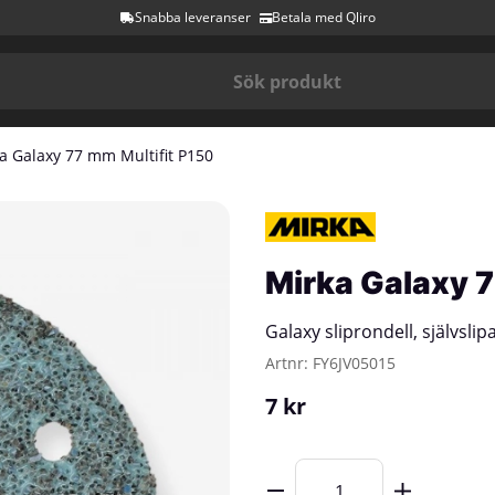
Snabba leveranser
Betala med Qliro
a Galaxy 77 mm Multifit P150
Mirka Galaxy 7
Galaxy sliprondell, självsli
Artnr:
FY6JV05015
7
kr