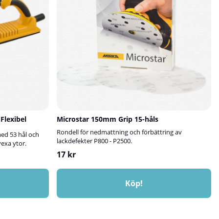
Flexibel
Microstar 150mm Grip 15-håls
Rondell för nedmattning och förbättring av
ed 53 hål och
lackdefekter P800 - P2500.
exa ytor.
17 kr
Köp!