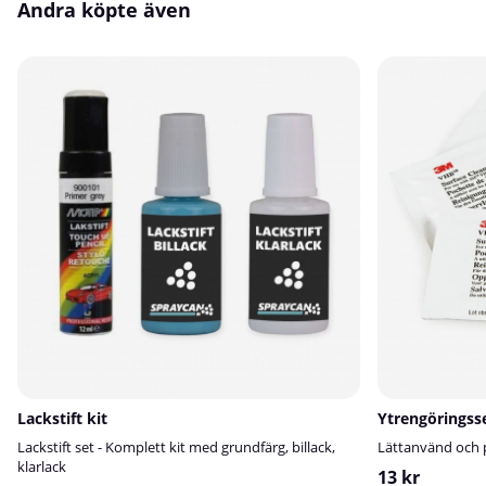
Andra köpte även
Lackstift kit
Ytrengöringss
Lackstift set - Komplett kit med grundfärg, billack,
Lättanvänd och p
klarlack
13 kr