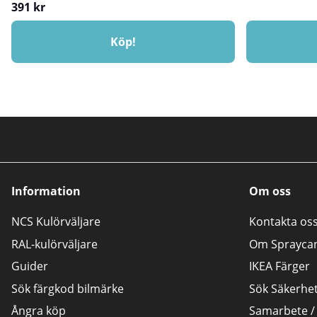
391 kr
Köp!
Information
Om oss
NCS Kulörväljare
Kontakta os
RAL-kulörväljare
Om Sprayca
Guider
IKEA Färger
Sök färgkod bilmärke
Sök Säkerhe
Ångra köp
Samarbete /