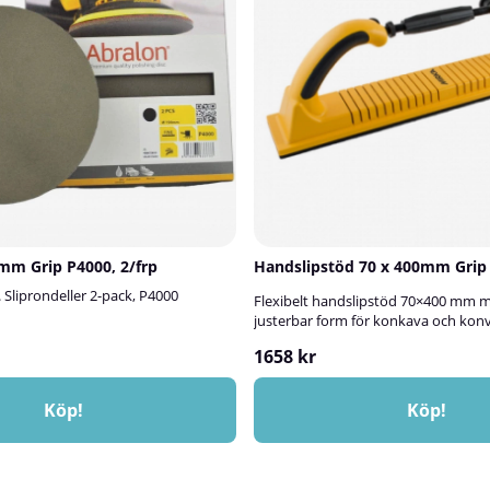
m Grip P4000, 2/frp
Handslipstöd 70 x 400mm Grip 
Sliprondeller 2-pack, P4000
Flexibelt handslipstöd 70×400 mm m
justerbar form för konkava och konv
1658 kr
Köp!
Köp!