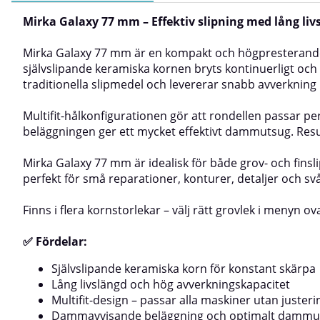
Mirka Galaxy 77 mm – Effektiv slipning med lång liv
Mirka Galaxy 77 mm är en kompakt och högpresterande s
självslipande keramiska kornen bryts kontinuerligt och 
traditionella slipmedel och levererar snabb avverkning 
Multifit-hålkonfigurationen gör att rondellen passar 
beläggningen ger ett mycket effektivt dammutsug. Resul
Mirka Galaxy 77 mm är idealisk för både grov- och finsl
perfekt för små reparationer, konturer, detaljer och sv
Finns i flera kornstorlekar – välj rätt grovlek i menyn ov
✅ Fördelar:
Självslipande keramiska korn för konstant skärpa
Lång livslängd och hög avverkningskapacitet
Multifit-design – passar alla maskiner utan justeri
Dammavvisande beläggning och optimalt dammu