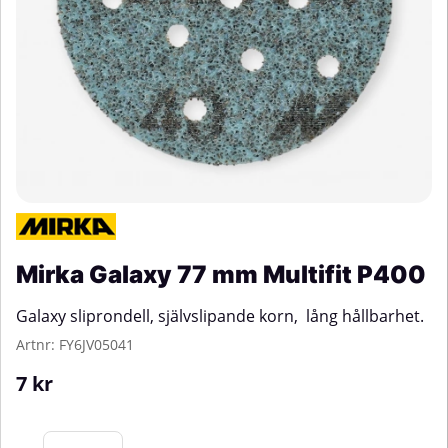
Mirka Galaxy 77 mm Multifit P400
Galaxy sliprondell, självslipande korn, lång hållbarhet.
Artnr:
FY6JV05041
7
kr