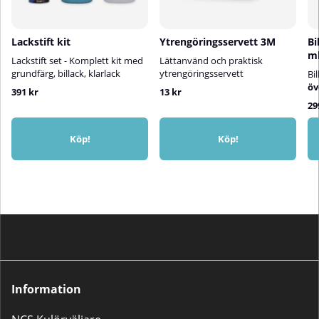
Lackstift kit
Ytrengöringsservett 3M
Bi
m
Lackstift set - Komplett kit med
Lättanvänd och praktisk
grundfärg, billack, klarlack
ytrengöringsservett
Bi
öv
391 kr
13 kr
29
Köp!
Köp!
Information