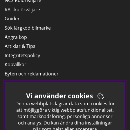
NCS Kulörväljare
RAL-kulörväljare
Guider
Sök färgkod bilmärke
Ångra köp
Artiklar & Tips
Integritetspolicy
Köpvillkor
Byten och reklamationer
Leverans
Hitta färgkoden på bilen.
Vi använder cookies
Företagskund
Denna webbplats lagrar data som cookies för
att möjliggöra viktig webbplatsfunktionalitet,
samt marknadsföring, personliga annonser
Om oss
och analys. Du kan ändra dina inställningar
när som helst eller acceptera
Kontakta oss