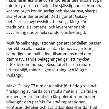
maximal effektivitet och imponerande hållbarhet på
mindre ytor och detaljer. De självslipande keramiska
kornen bryts kontinuerligt och skapar nya, skarpa
skärytor under arbetet. Detta gör att Galaxy
behåller sin aggressivitet betydligt längre än
traditionella slipmedel och levererar snabb
avverkning under hela rondellens livslängd.
Multifit-hålkonfigurationen gör att rondellen passar
perfekt på alla maskiner utan behov av justering,
samtidigt som hålbilden tillsammans med den
dammavvisande beläggningen ger ett mycket
effektivt dammutsug. Resultatet blir en renare
arbetsmiljö, mindre igensättning och längre
livslängd.
Mirka Galaxy 77 mm är idealisk för både grov- och
finslipning av hårda och mjuka material. De finare
kornen ger ett jämnt och lättpolerat repmönster,
vilket gör den perfekt för små reparationer,
konturer, detaljer och svåråtkomliga ytor där hög