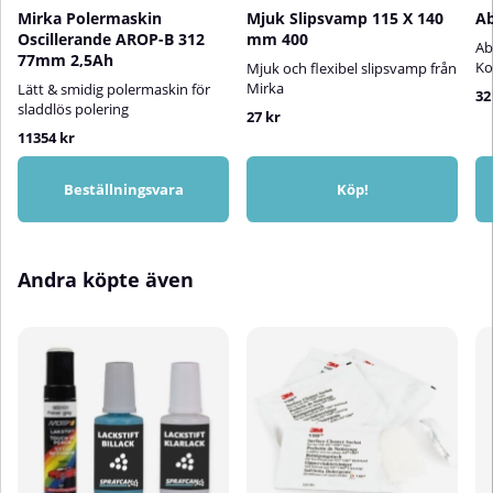
Mirka Polermaskin
Mjuk Slipsvamp 115 X 140
Ab
Oscillerande AROP-B 312
mm 400
Ab
77mm 2,5Ah
Ko
Mjuk och flexibel slipsvamp från
Mirka
Lätt & smidig polermaskin för
32
sladdlös polering
27 kr
11354 kr
Beställningsvara
Köp!
Andra köpte även