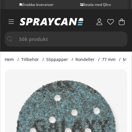
Snabba leveranser
Betala med Qliro
Var
Ant
.
Hem
Tillbehör
Slippapper
Rondeller
77 mm
Mirk
Produktbilder Mirka Galaxy 77 mm Multifit P400