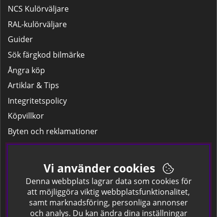
NCS Kulörväljare
RAL-kulörväljare
Guider
Sök färgkod bilmärke
Ångra köp
Artiklar & Tips
Integritetspolicy
Köpvillkor
Byten och reklamationer
Leverans
Hitta färgkoden på bilen.
Vi använder cookies
Företagskund
Denna webbplats lagrar data som cookies för
att möjliggöra viktig webbplatsfunktionalitet,
samt marknadsföring, personliga annonser
Om oss
och analys. Du kan ändra dina inställningar