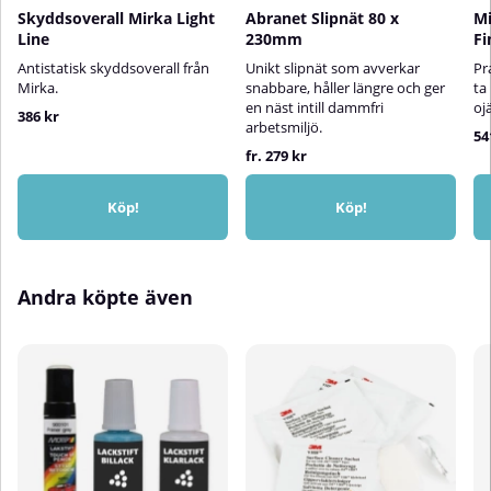
Skyddsoverall Mirka Light
Abranet Slipnät 80 x
Mi
Line
230mm
Fi
Antistatisk skyddsoverall från
Unikt slipnät som avverkar
Pr
Mirka.
snabbare, håller längre och ger
ta
en näst intill dammfri
oj
386 kr
arbetsmiljö.
54
fr. 279 kr
Köp!
Köp!
Andra köpte även