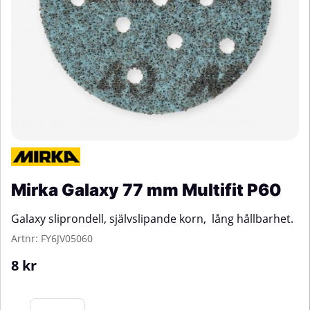
Mirka Galaxy 77 mm Multifit P60
Galaxy sliprondell, självslipande korn, lång hållbarhet.
Artnr:
FY6JV05060
8
kr