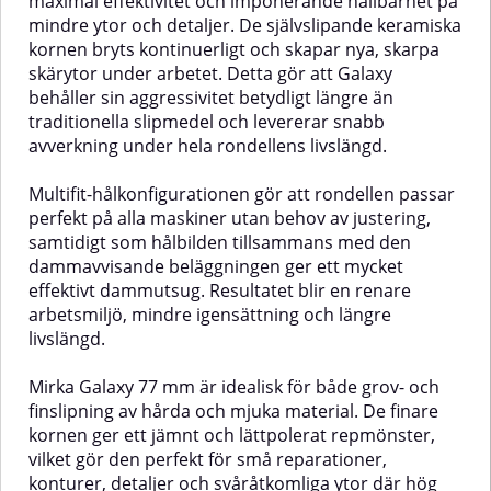
maximal effektivitet och imponerande hållbarhet på
mindre ytor och detaljer. De självslipande keramiska
kornen bryts kontinuerligt och skapar nya, skarpa
skärytor under arbetet. Detta gör att Galaxy
behåller sin aggressivitet betydligt längre än
traditionella slipmedel och levererar snabb
avverkning under hela rondellens livslängd.
Multifit-hålkonfigurationen gör att rondellen passar
perfekt på alla maskiner utan behov av justering,
samtidigt som hålbilden tillsammans med den
dammavvisande beläggningen ger ett mycket
effektivt dammutsug. Resultatet blir en renare
arbetsmiljö, mindre igensättning och längre
livslängd.
Mirka Galaxy 77 mm är idealisk för både grov- och
finslipning av hårda och mjuka material. De finare
kornen ger ett jämnt och lättpolerat repmönster,
vilket gör den perfekt för små reparationer,
konturer, detaljer och svåråtkomliga ytor där hög