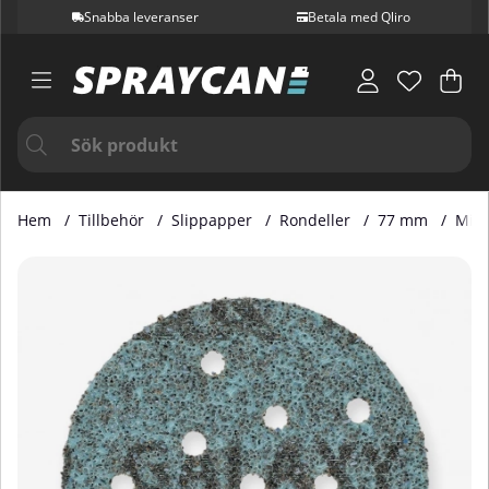
Snabba leveranser
Betala med Qliro
Var
Ant
.
Hem
Tillbehör
Slippapper
Rondeller
77 mm
Mirk
Produktbilder Mirka Galaxy 77 mm Multifit P60