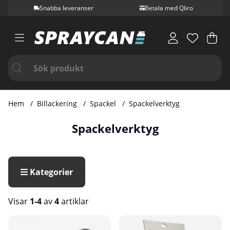
Snabba leveranser
Betala med Qliro
Var
Ant
.
Hem
Billackering
Spackel
Spackelverktyg
Spackelverktyg
Kategorier
Visar
1-4
av
4
artiklar
Produkter