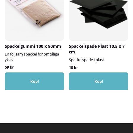
Spackelgummi 100 x 80mm
Spackelspade Plast 10.5 x 7
cm
En följsam spackel för ömtåliga
ytor.
Spackelspade i plast
59 kr
10 kr
Köp!
Köp!