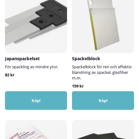
Japanspackelset
Spackelblock
För spackling av mindre ytor.
Spackelblock för ren och effektiv
blandning av spackel, glasfiber
82 kr
m.m.
159 kr
Köp!
Köp!