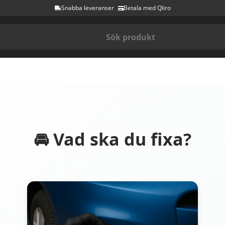
Snabba leveranser
Betala med Qliro
🚘 Vad ska du fixa?