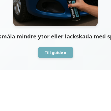
småla mindre ytor eller lackskada med 
Till guide »