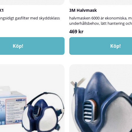
K1
3M Halvmask
ngsidigt gasfilter med skyddsklass
halvmasken 6000 är ekonomiska, me
underhållsbehov, lätt hantering och 
469 kr
Köp!
Köp!