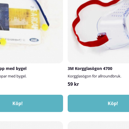
pp med bygel
3M Korgglasögon 4700
ppar med bygel.
Korgglasögon för allroundbruk.
59 kr
Köp!
Köp!