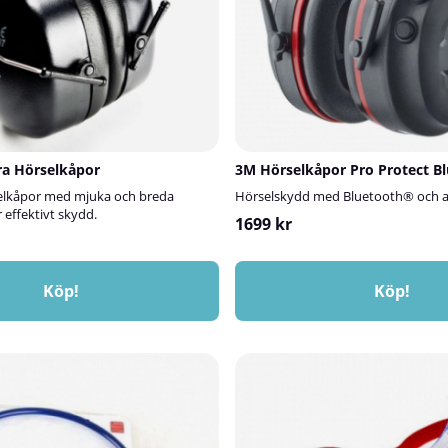
a Hörselkåpor
3M Hörselkåpor Pro Protect B
lkåpor med mjuka och breda
Hörselskydd med Bluetooth® och a
effektivt skydd.
1699 kr
Köp!
Köp!