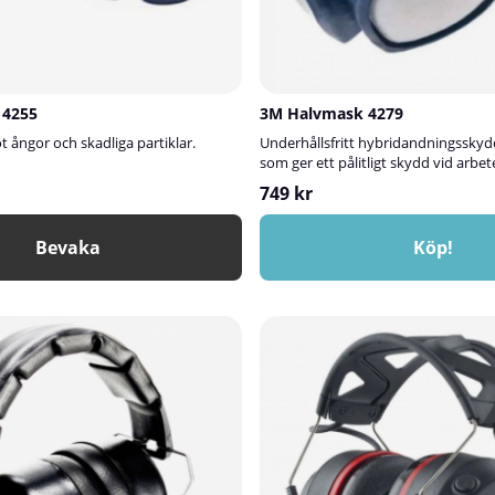
 4255
3M Halvmask 4279
ångor och skadliga partiklar.
Underhållsfritt hybridandningssky
som ger ett pålitligt skydd vid arbe
749 kr
Bevaka
Köp!