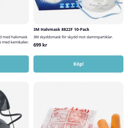
3M Halvmask 8822F 10-Pack
dd med halvmask
3M skyddsmask för skydd mot dammpartiklar.
te med kemikalier.
699 kr
Köp!