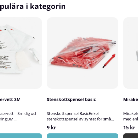
pulära i kategorin
servett 3M
Stenskottspensel basic
Mirake
servett – Smidig och
Stenskottspensel BasicEnkel
Mirakel
öring!3M
stenskottspensel av syntet för små
med en
ett är en praktisk och
reparationer och precisionsmålning.
Mirakels
9 kr
15 kr
ingslösning som snabbt
Penseln är utformad för att ge bra
bort svå
fett och polerrester
kontroll vid lagning av stenskott, repor
starka 