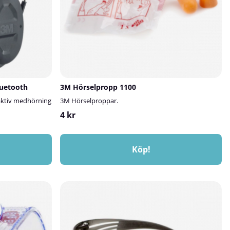
luetooth
3M Hörselpropp 1100
ktiv medhörning
3M Hörselproppar.
4 kr
Köp!