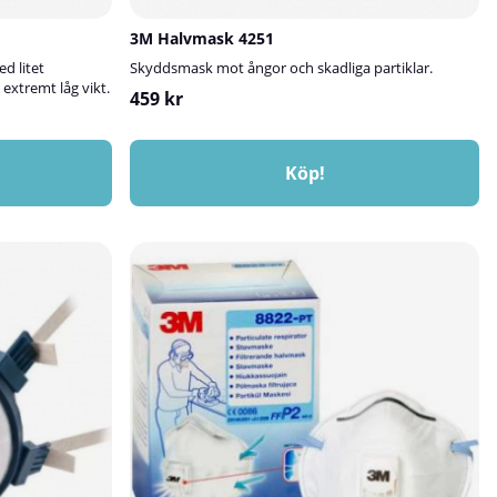
3M Halvmask 4251
d litet
Skyddsmask mot ångor och skadliga partiklar.
extremt låg vikt.
459 kr
Köp!