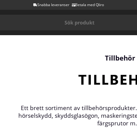
Snabba leveranser
Betala med Qliro
Tillbehör
Ett brett sortiment av tillbehörsprodukter
hörselskydd, skyddsglasögon, maskeringstejp
färgsprutor m