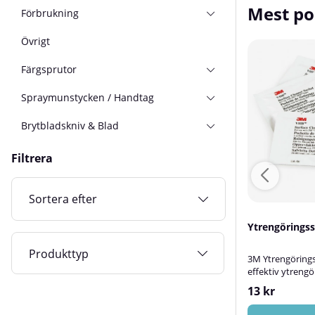
Mest po
Förbrukning
Övrigt
Färgsprutor
Spraymunstycken / Handtag
Brytbladskniv & Blad
Filtrera
Sortera efter
 Röd 152 x
Stenskottspensel Nr.4
Ytrengörings
Produkttyp
 – För en jämn
Stenskottspensel nr 4 – För
3M Ytrengörings
ch-Brite Ark
precisionsarbeten och
effektiv ytreng
 slipduk som
lackreparationerStenskottspensel nr 4
Ytrengöringsserv
33 kr
13 kr
ekvent ytfinish
är det perfekta verktyget för små och
effektiv rengör
ch polering.
noggranna reparationsarbeten.
tar bort smuts, 