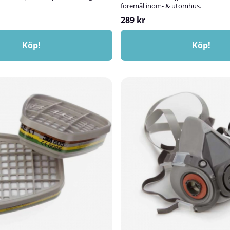
föremål inom- & utomhus.
del.
289 kr
Köp!
Köp!