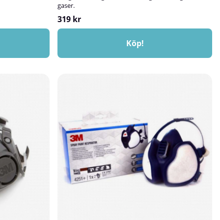
gaser.
319 kr
Köp!