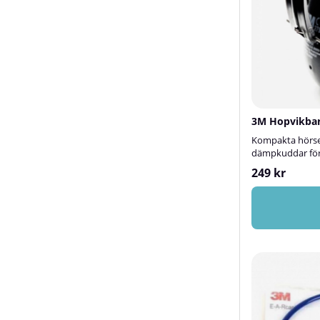
3M Hopvikbar
Kompakta hörse
dämpkuddar för 
249 kr