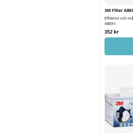
3M Filter ABE
Effektivt och må
ABEK1.
352 kr