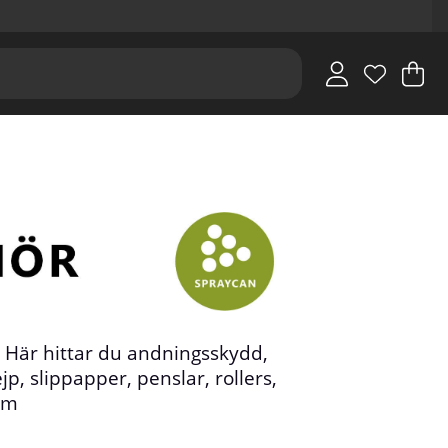
V
An
.
. Här hittar du andningsskydd,
, slippapper, penslar, rollers,
.m