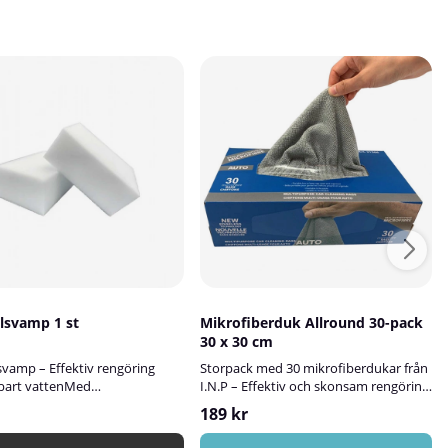
lsvamp 1 st
Mikrofiberduk Allround 30-pack
30 x 30 cm
svamp – Effektiv rengöring
Storpack med 30 mikrofiberdukar från
bart vattenMed
I.N.P – Effektiv och skonsam rengöring
vampen blir det enkelt att få
för hemmet och bilen!I.N.P:s
189 kr
ra fläckar utan att använda
dispenserbox med 30 ljusgrå
rengöringsmedel. Svampen är
mikrofiberdukar är det perfekta valet