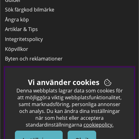
Sök färgkod bilmärke
Ångra köp
Artiklar & Tips
Integritetspolicy
Köpvillkor
Byten och reklamationer
Leverans
Hitta färgkoden på bilen.
Vi använder cookies
Företagskund
Denna webbplats lagrar data som cookies för
att möjliggöra viktig webbplatsfunktionalitet,
samt marknadsföring, personliga annonser
Om oss
och analys. Du kan ändra dina inställningar
när som helst eller acceptera
Kontakta oss
standardinställningarna
cookiepolicy.
Om Spraycan
IKEA Färger