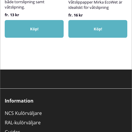
både torrslipning samt
Våtslippapper Mirka EcoWet är
våtslipning.
idealiskt för våtslipning
fr. 13 kr
fr. 16 kr
Köp!
Köp!
Information
NCS Kulörväljare
RAL-kulörväljare
Guider