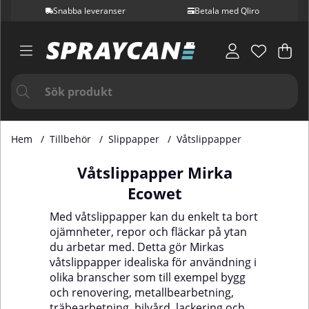
Snabba leveranser
Betala med Qliro
Var
Ant
.
Hem
Tillbehör
Slippapper
Våtslippapper
Våtslippapper Mirka
Ecowet
Med våtslippapper kan du enkelt ta bort
ojämnheter, repor och fläckar på ytan
du arbetar med. Detta gör Mirkas
våtslippapper idealiska för användning i
olika branscher som till exempel bygg
och renovering, metallbearbetning,
träbearbetning, bilvård, lackering och