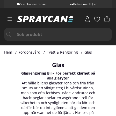
Snabba leveranser
Betala med Qliro
Var
Ant
.
Hem
Fordonsvård
Tvätt & Rengöring
Glas
Glas
Glasrengöring Bil – För perfekt klarhet på
alla glasytor
Att hålla bilens glasytor rena och fria från
smuts är ett viktigt steg i bilvårdsrutinen,
men som ofta förbises. Både vindrutor och
backspeglar spelar en avgörande roll för
säkerheten och synligheten när du kör, och
därför bör du inte glömma att ge dem den
uppmärksamhet de förtjänar. Hos oss på