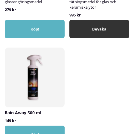
glasrengöringsmedel
tätningsmedel för glas och
keramiska ytor
279 kr
995 kr
Köp!
Bevaka
Rain Away 500 ml
149 kr