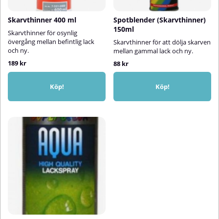
Skarvthinner 400 ml
Spotblender (Skarvthinner)
150ml
Skarvthinner för osynlig
övergång mellan befintlig lack
Skarvthinner för att dölja skarven
och ny.
mellan gammal lack och ny.
189 kr
88 kr
Köp!
Köp!