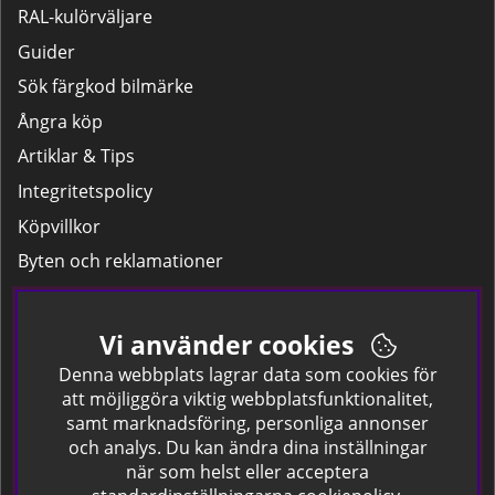
RAL-kulörväljare
Guider
Sök färgkod bilmärke
Ångra köp
Artiklar & Tips
Integritetspolicy
Köpvillkor
Byten och reklamationer
Leverans
Hitta färgkoden på bilen.
Vi använder cookies
Företagskund
Denna webbplats lagrar data som cookies för
att möjliggöra viktig webbplatsfunktionalitet,
samt marknadsföring, personliga annonser
Om oss
och analys. Du kan ändra dina inställningar
när som helst eller acceptera
Kontakta oss