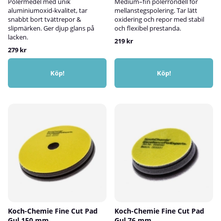
Polermedel med unik
Medium–fin polerrondell för
aluminiumoxid-kvalitet, tar
mellanstegspolering. Tar lätt
snabbt bort tvättrepor &
oxidering och repor med stabil
slipmärken. Ger djup glans på
och flexibel prestanda.
lacken.
219 kr
279 kr
Köp!
Köp!
Koch-Chemie Fine Cut Pad
Koch-Chemie Fine Cut Pad
Gul 150 mm
Gul 76 mm