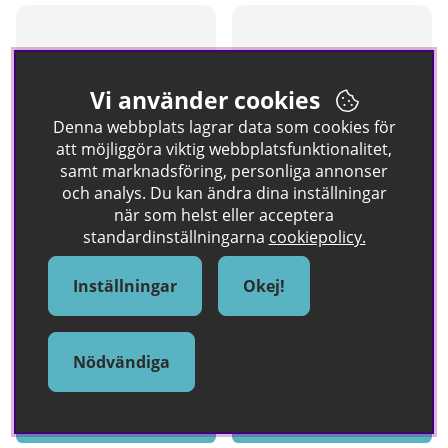
Vi använder cookies
Denna webbplats lagrar data som cookies för
att möjliggöra viktig webbplatsfunktionalitet,
samt marknadsföring, personliga annonser
och analys. Du kan ändra dina inställningar
när som helst eller acceptera
Koch-Chemie Micro Cut
Koch-Chemie Micro Cut Pad
standardinställningarna
cookiepolicy.
M3.02 250 ml
Lila 126 mm
Fint polermedel som tar bort
Mjuk finpoleringsrondell som tar
Inställningar
Okej!
hologram, mikrorepor &
bort hologram och fina repor.
slipmärken upp till 3000 korn för
Ger högblank finish med stabil
en spegelblank, hologramfri
och flexibel känsla.
finish.
229 kr
Nödvändiga
249 kr
Köp!
Köp!