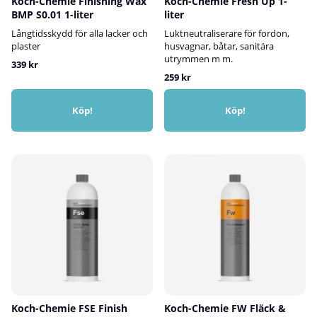
Koch-Chemie Finishing Wax
Koch-Chemie Fresh Up 1-
BMP S0.01 1-liter
liter
Långtidsskydd för alla lacker och
Luktneutraliserare för fordon,
plaster
husvagnar, båtar, sanitära
utrymmen m m.
339 kr
259 kr
Köp!
Köp!
Koch-Chemie FSE Finish
Koch-Chemie FW Fläck &