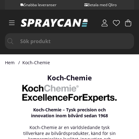
Snabba leveranser
Betala med Qliro
Var
Ant
.
Hem
Koch-Chemie
Koch-Chemie
Koch-Chemie – Tysk precision och
innovation inom bilvård sedan 1968
Koch-Chemie är en världsledande tysk
tillverkare av bilvårdsprodukter, känd för sin