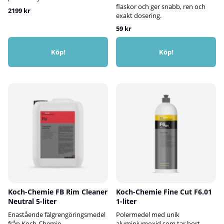
flaskor och ger snabb, ren och
2199 kr
exakt dosering.
59 kr
Köp!
Köp!
Koch-Chemie FB Rim Cleaner
Koch-Chemie Fine Cut F6.01
Neutral 5-liter
1-liter
Enastående fälgrengöringsmedel
Polermedel med unik
från Koch-Chemie
aluminiumoxid som tar bort