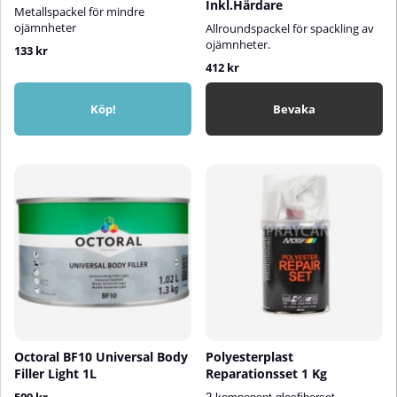
Inkl.Härdare
Metallspackel för mindre
ojämnheter
Allroundspackel för spackling av
ojämnheter.
133 kr
412 kr
Köp!
Bevaka
Octoral BF10 Universal Body
Polyesterplast
Filler Light 1L
Reparationsset 1 Kg