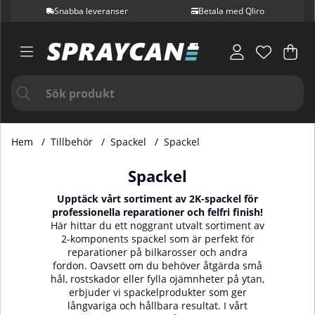
Snabba leveranser
Betala med Qliro
Var
Ant
.
Hem
Tillbehör
Spackel
Spackel
Spackel
Upptäck vårt sortiment av 2K-spackel för
professionella reparationer och felfri finish!
Här hittar du ett noggrant utvalt sortiment av
2-komponents spackel som är perfekt för
reparationer på bilkarosser och andra
fordon. Oavsett om du behöver åtgärda små
hål, rostskador eller fylla ojämnheter på ytan,
erbjuder vi spackelprodukter som ger
långvariga och hållbara resultat. I vårt