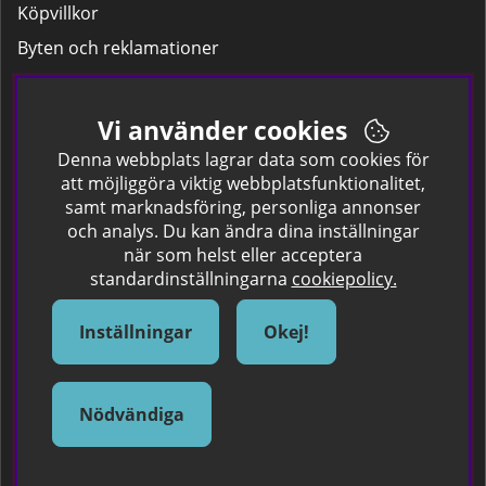
Köpvillkor
Byten och reklamationer
Leverans
Hitta färgkoden på bilen.
Vi använder cookies
Företagskund
Denna webbplats lagrar data som cookies för
att möjliggöra viktig webbplatsfunktionalitet,
samt marknadsföring, personliga annonser
Om oss
och analys. Du kan ändra dina inställningar
när som helst eller acceptera
Kontakta oss
standardinställningarna
cookiepolicy.
Om Spraycan
IKEA Färger
Inställningar
Okej!
Sök Säkerhetsdatablad
Samarbete / Dyhrs Garage
Nödvändiga