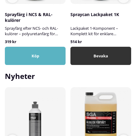
Sprayfärg i NCS & RAL-
Spraycan Lackpaket 1K
kulörer
Sprayfärg efter NCS- och RAL-
Lackpaket 1-Komponent –
kulörer – polyuretanfärg för
Komplett kit för enklare
inom- och utomhusbrukVi
bättringsmålningLackpaket 1-
319 kr
514 kr
tillverkar sprayfärg efter både
Komponent är ett färdigt kit med
NCS- och RAL-kulörer, anpassad
noggrant utvalda produkter som
för projekt där hållbarhet,
passar ihop och gör det enkelt att
Köp
Bevaka
precision och ett professionellt
genomföra mindre
slutresultat är viktigt. Färgen är
lackreparationer och
en slitstark polyuretanfärg som
bättringsmålning på fordon.
Nyheter
fäster utmärkt på trä, metall, sten
Paketet är särskilt framtaget för
och hårda plastytor – och
dig som vill få ett snyggt och
fungerar lika bra inomhus som
blankt resultat utan att behöva
utomhus. Den kan även
avancerad utrustning eller
användas för målning av
erfarenhet.Sprayburken i detta
element.Här kan du söka efter
paket innehåller en 1-
valfri NCS-kod i vår digitala
komponents baslack som alltid
färgkartaFärgen kan tillverkas i
ska skyddas med klarlack.
tre olika glanser:Matt: ca 5–10
Fördelen är att sprayburken kan
glansHalvmatt: ca 20 glansBlank:
användas flera gånger tills färgen
ca 80 glans✅ FördelarTillverkas
är helt slut – praktiskt och