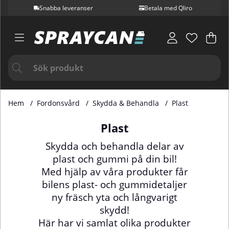
Snabba leveranser
Betala med Qliro
Var
Ant
.
Hem
Fordonsvård
Skydda & Behandla
Plast
Plast
Skydda och behandla delar av
plast och gummi på din bil!
Med hjälp av våra produkter får
bilens plast- och gummidetaljer
ny fräsch yta och långvarigt
skydd!
Här har vi samlat olika produkter