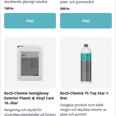
skyddande, glansigt resultat.
plast- och gummivård
149 kr
299 kr
Köp!
Köp!
Koch-Chemie Semiglossy
Koch-Chemie TS Top Star 1-
Exterior Plastic & Vinyl Care
liter
10.-liter
Oslagbar produkt som både
rengör och skyddar interiör av
Rengöring och skydd för
plast och gummi!
utvändiga plastdetaljer på fordon