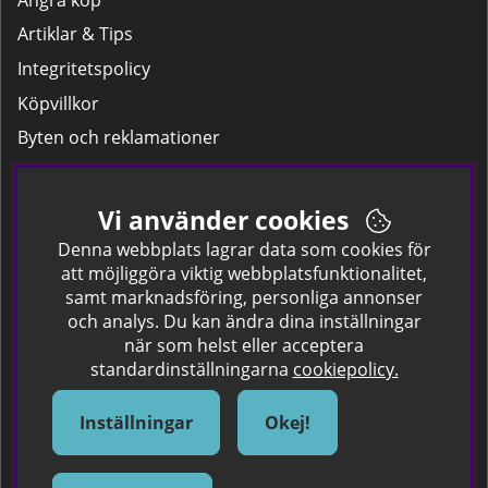
Artiklar & Tips
Integritetspolicy
Köpvillkor
Byten och reklamationer
Leverans
Hitta färgkoden på bilen.
Vi använder cookies
Företagskund
Denna webbplats lagrar data som cookies för
att möjliggöra viktig webbplatsfunktionalitet,
samt marknadsföring, personliga annonser
Om oss
och analys. Du kan ändra dina inställningar
när som helst eller acceptera
Kontakta oss
standardinställningarna
cookiepolicy.
Om Spraycan
IKEA Färger
Inställningar
Okej!
Sök Säkerhetsdatablad
Samarbete / Dyhrs Garage