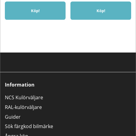
Köp!
Köp!
Information
NCS Kulörväljare
RAL-kulörväljare
Guider
Sök färgkod bilmärke
Ångra köp