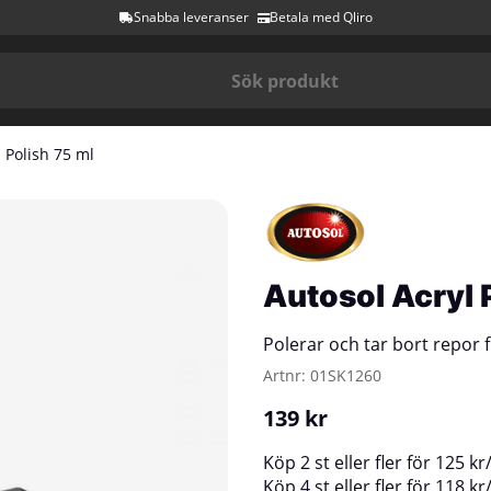
Snabba leveranser
Betala med Qliro
 Polish 75 ml
Autosol Acryl 
Polerar och tar bort repor f
Artnr:
01SK1260
139
kr
Köp
2 st
eller fler för
125
kr
Köp
4 st
eller fler för
118
kr