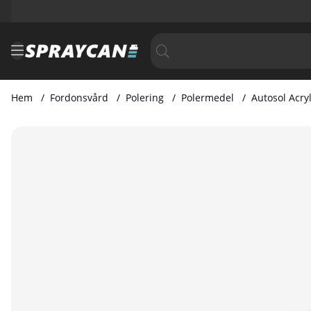
Hem
Fordonsvård
Polering
Polermedel
Autosol Acryl
Produktbilder Autosol Acryl Polish 75 ml