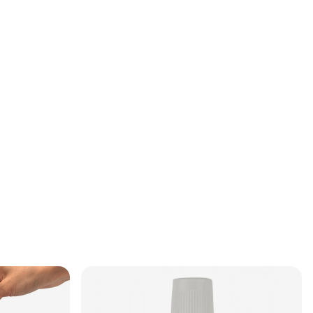
k.Polera med
ns.Låt inte
d en ren och torr
 ytan glänser.