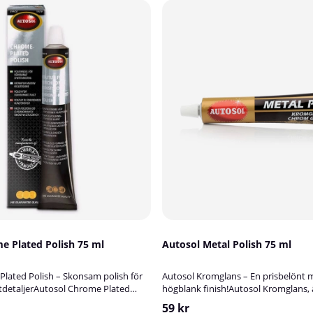
e Plated Polish 75 ml
Autosol Metal Polish 75 ml
lated Polish – Skonsam polish för
Autosol Kromglans – En prisbelönt m
tdetaljerAutosol Chrome Plated
högblank finish!Autosol Kromglans, 
cialutvecklat polermedel för att
Metal Polish, är en högpresterande 
59 kr