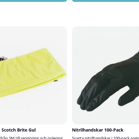
ejpning eller montering med 3M VHB-
fingeravtryck.Dispenserboxen gör det
kel att använda, lämnar ytan ren,
en duk i taget och håller dem rena ti
 vidare bearbetning, och är därför
Mikrofiberdukarna kan maskintvätt
bland både yrkesanvändare och
återanvändas många gånger.✅ Förd
ördelar med 3M
mikrofiberdukar från I.N.PEffektiv r
ttTar effektivt bort smuts, fett och
kemikalierMjuka och skonsamma mo
n helt ren och torr ytaLämnar ingen
ytorTvättbara i maskin och återanv
rEnkel och snabb att
dispenserboxAnvändningsområden
inför limning och
fönster, speglar och bilrutorElektro
ingsområden:Perfekt för rengöring,
TV-apparater m.m.Rostfria ytor som
tförberedelse innan limning,
diskbänkarMöbler, golv och andra yt
ejpmontering.Vanliga
hemmetBilens interiör och
bearbetning • Skyltproduktion •
exteriörSpecifikationerMått: 30 x 30
fordonsindustri⚠️ OBS!3M
LjusgråInnehåll: 30 mikrofiberdukar
ett är inte ett desinfektionsmedel.
 Scotch Brite Gul
Nitrilhandskar 100-Pack
från 3M till rengöring och polering
Svarta nitrilhandskar i 100-pack so