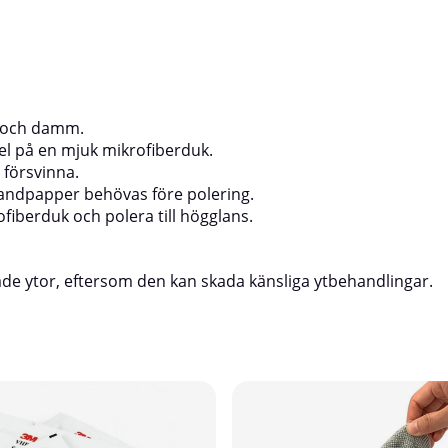
på en mjuk trasa eller mikrofiberdu
cirkelrörelser tills du ser en jämn gla
medlet torka in på ytan.Torka av me
trasa tills all polish är borttagen och
s och damm.
el på en mjuk mikrofiberduk.
 försvinna.
 sandpapper behövas före polering.
fiberduk och polera till högglans.
de ytor, eftersom den kan skada känsliga ytbehandlingar.