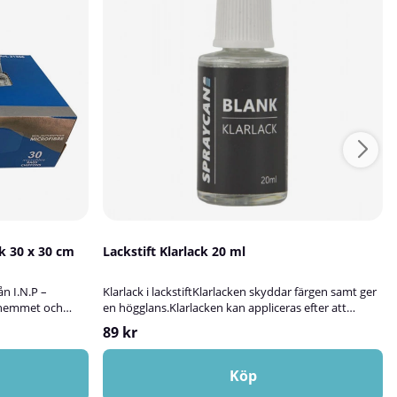
k 30 x 30 cm
Lackstift Klarlack 20 ml
n I.N.P –
Klarlack i lackstiftKlarlacken skyddar färgen samt ger
r hemmet och
en högglans.Klarlacken kan appliceras efter att
usgrå
tidigare färgskikt torkat ca 60 minuter.Vi
89 kr
 för dig som vill
rekommenderar att klarlacken torkar minst 24
ngöring.
timmar innan man ev.polerar ihop de fyllda
n ändå mycket
lackskadorna med bilens lack.
Köp
m och