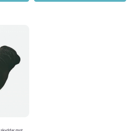
 enkelt att ta ut
lls de används.
as och
elar med
engöring utan
t alla
ändbaraPraktisk
Glasytor som
nik: dataskärmar,
 kranar och
or i
 cmFärg:
m skyddar mot