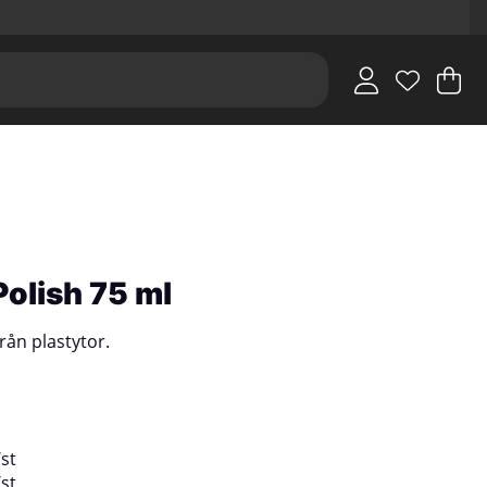
V
An
.
Polish 75 ml
rån plastytor.
/
st
/
st