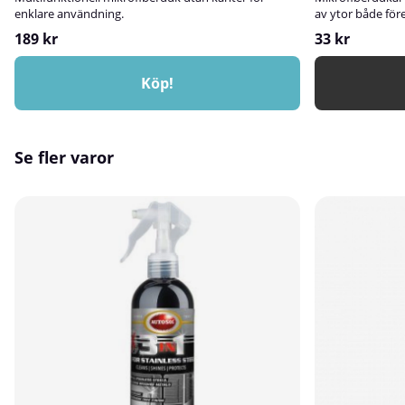
enklare användning.
av ytor både för
189 kr
33 kr
Köp!
Se fler varor