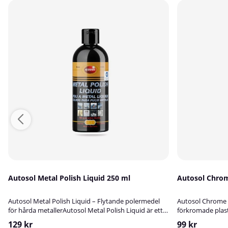
Autosol Metal Polish Liquid 250 ml
Autosol Chrom
Autosol Metal Polish Liquid – Flytande polermedel
Autosol Chrome P
för hårda metallerAutosol Metal Polish Liquid är ett
förkromade plas
högkvalitativt flytande polermedel som är utvecklat
Polish är ett spe
129 kr
99 kr