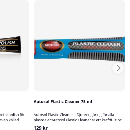
Autosol Plastic Cleaner 75 ml
etallpolish för
Autosol Plastic Cleaner – Djuprengöring för alla
även kallad
plastdelar!Autosol Plastic Cleaner är ett kraftfullt och
metallpolish som
koncentrerat rengöringsmedel som är särskilt
129 kr