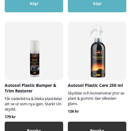
Köp!
Köp!
Autosol Plastic Bumper &
Autosol Plastic Care 250 ml
Trim Restorer
Skyddar och konserverar ytor av
plast & gummi. Ger silkeslen
Får väderbitna & bleka plastdelar
glans.
att se ut som nya igen. Starkt UV-
skydd.
126 kr
179 kr
Bevaka
Bevaka