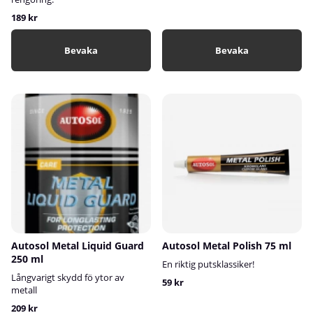
189 kr
Bevaka
Bevaka
Autosol Metal Liquid Guard
Autosol Metal Polish 75 ml
250 ml
En riktig putsklassiker!
Långvarigt skydd fö ytor av
59 kr
metall
209 kr