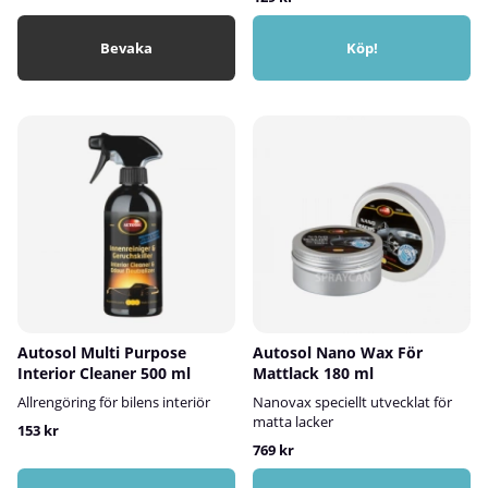
Bevaka
Köp!
Autosol Multi Purpose
Autosol Nano Wax För
Interior Cleaner 500 ml
Mattlack 180 ml
Allrengöring för bilens interiör
Nanovax speciellt utvecklat för
matta lacker
153 kr
769 kr