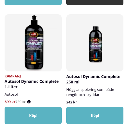
KAMPANJ
Autosol Dynamic Complete
Autosol Dynamic Complete
250 ml
1-Liter
Högglanspolering som både
Autosol
rengör och skyddar.
599 kr
739 kr
242 kr
Köp!
Köp!