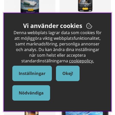
Autosol Waterline Cleaner
Autosol Wetlook Tire Shine
Vi använder cookies
500 ml
250 ml
Denna webbplats lagrar data som cookies för
Rengöringsmedel för missfärgade
Däckglans som ger en "wet look".
att möjliggöra viktig webbplatsfunktionalitet,
gelcoatytor vid & under
159 kr
vattenlinjen.
samt marknadsföring, personliga annonser
och analys. Du kan ändra dina inställningar
168 kr
när som helst eller acceptera
standardinställningarna
cookiepolicy.
Köp!
Köp!
Inställningar
Okej!
Nödvändiga