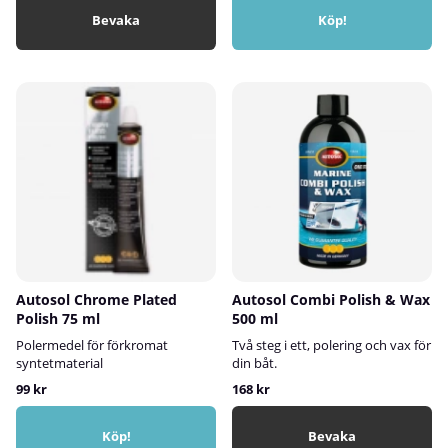
Bevaka
Köp!
Autosol Chrome Plated
Autosol Combi Polish & Wax
Polish 75 ml
500 ml
Polermedel för förkromat
Två steg i ett, polering och vax för
syntetmaterial
din båt.
99 kr
168 kr
Köp!
Bevaka