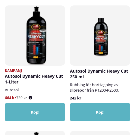
KAMPANJ
Autosol Dynamic Heavy Cut
Autosol Dynamic Heavy Cut
250 ml
1-Liter
Rubbing för borttagning av
Autosol
sliprepor från P1200-P2500.
664 kr
739 kr
242 kr
Köp!
Köp!