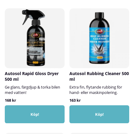
Autosol Rapid Gloss Dryer
Autosol Rubbing Cleaner 500
500 ml
ml
Ge glans, färgdjup & torka bilen
Extra fin, flytande rubbing för
med vatten!
hand- eller maskinpolering.
168 kr
163 kr
Köp!
Köp!