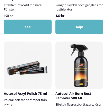
trasa eller mikrofiberduk.Polera
med cirkelrörelser tills du ser en
Effektivt Imskydd för Klara
Rengör, skyddar och ger glans för
jämn glans.Låt inte medlet torka
Fönster
rostfria ytor.
in på ytan.Torka av med en ren
108 kr
129 kr
och torr trasa tills all polish är
borttagen och ytan glänser.
Köp!
Köp!
Autosol Acryl Polish 75 ml
Autosol Air Born Rust
Remover 500 ML
Polerar och tar bort repor från
plastytor.
Effektiv flygrostborttagare, löser