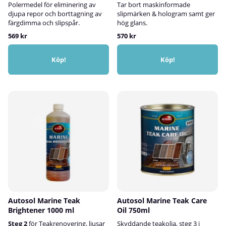
Polermedel för eliminering av
Tar bort maskinformade
djupa repor och borttagning av
slipmärken & hologram samt ger
färgdimma och slipspår.
hög glans.
569 kr
570 kr
Köp!
Köp!
Autosol Marine Teak
Autosol Marine Teak Care
Brightener 1000 ml
Oil 750ml
Steg 2
för Teakrenovering, ljusar
Skyddande teakolja, steg 3 i