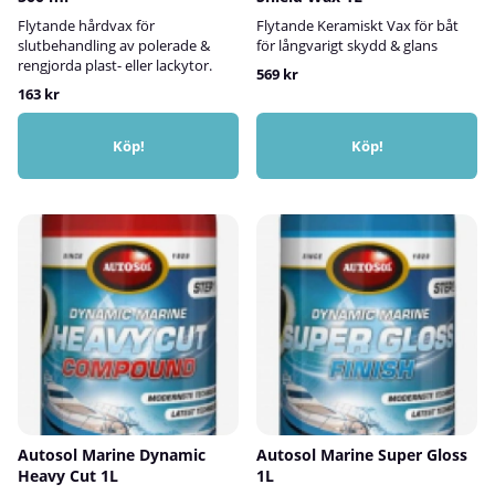
Flytande hårdvax för
Flytande Keramiskt Vax för båt
slutbehandling av polerade &
för långvarigt skydd & glans
rengjorda plast- eller lackytor.
569 kr
163 kr
Köp!
Köp!
Autosol Marine Dynamic
Autosol Marine Super Gloss
Heavy Cut 1L
1L