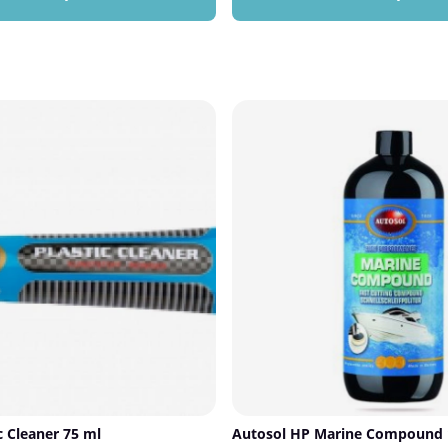
etallpartiklar – utan att skada
och professionellt intryck.Förutom a
 levereras i en praktisk sprayflaska
skyddar Wetlook Tire Shine däcken 
cis applicering. Perfekt att använda
sprickbildning och åldrande. Perfekt
 regelbundna bilvårdsrutin eller vid
vardagsbilisten som vill piffa till bile
r flygrost förekommer.✅ Fördelar
utställningar där utseendet räknas li
grostborttagareLöser snabbt upp
Fördelar med Autosol Wetlook Tire 
damm och metallpartiklarSkonsam
glans: Ger en djup, våt finish som se
 och andra ytorEnkel att använda tack
länge.Skyddar däcken: Motverkar ut
Perfekt för både punktbehandling
sprickbildning.Långvarig effekt: Håll
bilvård🛠️ Så här använder du
skyddet över tid.Enkel applicering: 
ger full kontroll och jämn finish.🛠️ 
borttagareBlöt ytan lätt med
rodukten direkt på den förorenade
du Autosol Wetlook Tire ShineLäs in
upp till 5 minuter – undvik att
flaskan före användning.Skaka flask
r in.Rengör ytan med en våt
ordentligt.Rengör däcken noggrant oc
grant med vatten.Tvätta bilen med
är helt torra.Applicera med en svam
po för bästa finish.Torka bilen med
tills önskad glans uppnås.Låt torka
ler sämskskinn.⚠️ Tips &
inte produkten på motorcykel- eller c
inte på varma ytor eller i direkt
för halka.
id på en liten, dold yta först.Förvara
n sval, torr plats.Länk till
ad »
c Cleaner 75 ml
Autosol HP Marine Compound 