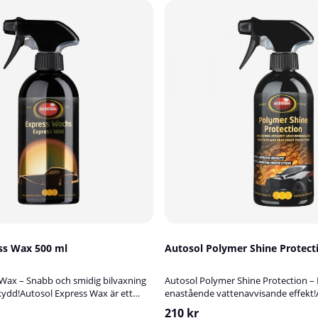
ss Wax 500 ml
Autosol Polymer Shine Protect
Wax – Snabb och smidig bilvaxning
Autosol Polymer Shine Protection 
ydd!Autosol Express Wax är ett
enastående vattenavvisande effekt
ch lättanvänt flytande vax som ger
Shine Protection är ett avancerat l
210 kr