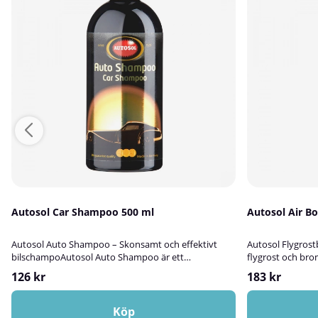
Autosol Car Shampoo 500 ml
Autosol Air B
Autosol Auto Shampoo – Skonsamt och effektivt
Autosol Flygrost
bilschampoAutosol Auto Shampoo är ett
flygrost och br
högkoncentrerat bilschampo som kombinerar
små, rödbruna flä
126 kr
183 kr
kraftfull rengöring med skonsamhet mot lacken. Det
dessa inte tas bor
löser effektivt upp smuts, damm, trafikfilm och
metall. Autosol F
andra föroreningar – utan att repa lacken eller
skonsam lösning 
Köp