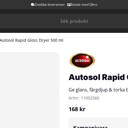
Snabba leveranser
Betala med Qliro
Autosol Rapid Gloss Dryer 500 ml
Autosol Rapid 
Ge glans, färgdjup & torka 
Artnr:
11002560
168
kr
Kampanjvara