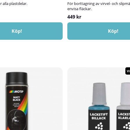
 alla plastdelar.
För borttagning av virvel- och slip
envisa fläckar.
449 kr
Köp!
Köp!
V