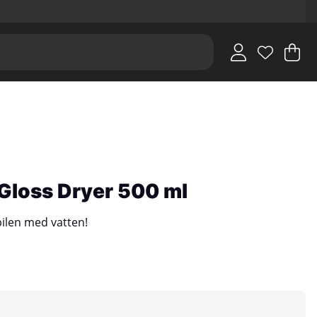
V
An
.
Gloss Dryer 500 ml
bilen med vatten!