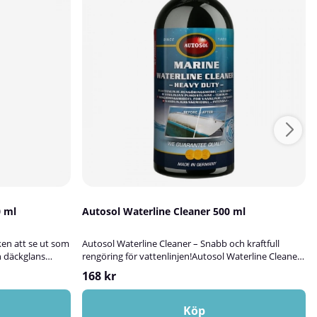
0 ml
Autosol Waterline Cleaner 500 ml
ken att se ut som
Autosol Waterline Cleaner – Snabb och kraftfull
n däckglans
rengöring för vattenlinjen!Autosol Waterline Cleaner
ge däcken en
är en intensivt verkande rengöringsprodukt, speciellt
168 kr
ook"-finish.
framtagen för att ta bort missfärgningar och gula
jupsvart,
beläggningar från gelcoatytor vid och under
 ett välvårdat
vattenlinjen. Den är särskilt effektiv för svåra fläckar
Köp