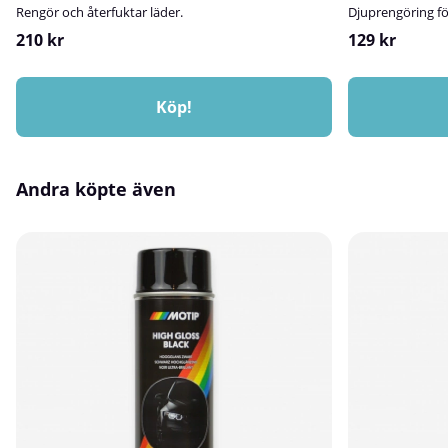
svamp över hela fordonet.Spola av noggrant med
Rengör och återfuktar läder.
Djuprengöring för
rent vatten innan schampot torkar in.
210 kr
129 kr
Köp!
Andra köpte även