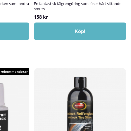
märken samt andra
En fantastisk fälgrengöring som löser hårt sittande
smuts.
158 kr
Köp!
i rekommenderar