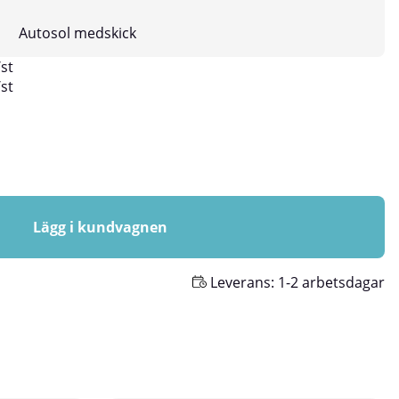
Autosol medskick
/
st
/
st
Lägg i kundvagnen
Leverans:
1-2 arbetsdagar