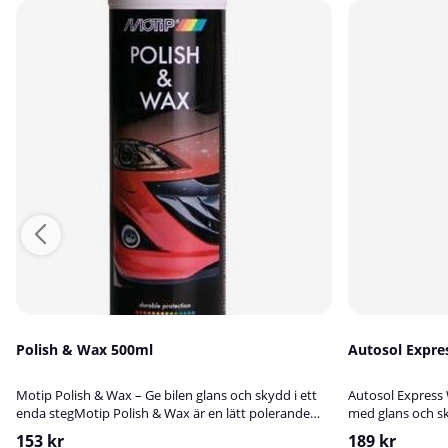
Polish & Wax 500ml
Autosol Expre
Motip Polish & Wax – Ge bilen glans och skydd i ett
Autosol Express 
enda stegMotip Polish & Wax är en lätt polerande
med glans och sk
och skyddande produkt som ger bilens lack en djup
snabbverkande o
153 kr
189 kr