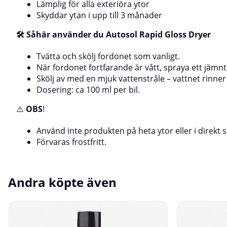
skyddar bilens lack mot yttre påverkan.
Lämplig för alla exteriöra ytor
Skyddar ytan i upp till 3 månader
🛠️ Såhär använder du Autosol Rapid Gloss Dryer
Tvätta och skölj fordonet som vanligt.
När fordonet fortfarande är vått, spraya ett jämnt
Skölj av med en mjuk vattenstråle – vattnet rinner 
Dosering: ca 100 ml per bil.
⚠️
OBS
!
Använd inte produkten på heta ytor eller i direkt so
Förvaras frostfritt.
Andra köpte även