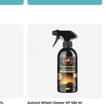
tt ge glans
som annars kräver hård bearbetning – och bleker
mot uttorkning,
ytorna rena på bara några minuter.Vid regelbunden
 både för
användning blir det enklare att bibehålla båtens
n – och för
ursprungliga glans och färg, vilket gör Waterline
te extra.✅
Cleaner till ett oumbärligt val för båtägare.✅ Fördelar
ShineIntensiv
med Autosol Waterline CleanerMycket effektiv mot
r nytvättad ut
gula och missfärgade gelcoatytorSnabbverkande –
torkning och
bleker ytan ren på bara ett par minuterLätt att
er glansen och
använda – sprayform för enkel
Svampapplicering
appliceringUnderlättar underhåll och bevarande av
Så här använder
båtens ytskiktAnvändningsområdeGelcoat och
lackerade ytor vid och under
struktionerna på
vattenlinjenMissfärgningar, gulning och svår smuts
an
på fiberglas och plastPassar för årlig rengöring eller
h se till att de
vid behov av extra djuprengöringSå här använder du
p på däcksidorna
Autosol Waterline CleanerSpola av ytan med kraftig
.⚠️ OBS! Använd
vattenstråle för att ta bort lös smuts.Spraya Autosol
ykelhjul – risk
Waterline Cleaner direkt på de missfärgade
områdena.Låt verka i några minuter – men låt inte
produkten torka in.Skölj ytan noggrant med
vatten.Vid behov – upprepa behandlingen och
använd svamp eller borste för extra effekt.
1L
Autosol Wheel Cleaner HP 500 ml