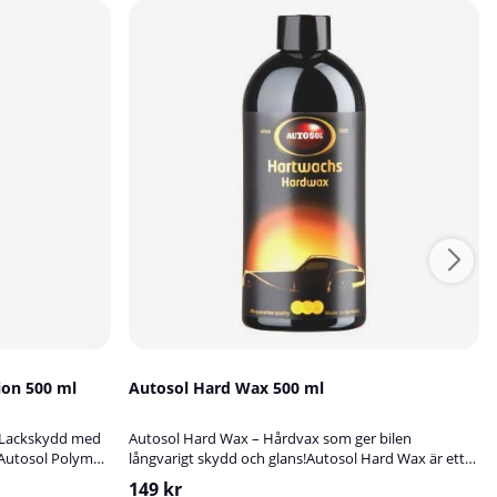
ion 500 ml
Autosol Hard Wax 500 ml
– Lackskydd med
Autosol Hard Wax – Hårdvax som ger bilen
!Autosol Polymer
långvarigt skydd och glans!Autosol Hard Wax är ett
ackskydd som
kraftfullt och slitstarkt hårdvax som ger din bil en
149 kr