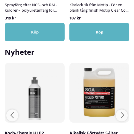
Sprayfärg efter NCS- och RAL-
Klarlack 1k från Motip - För en
kulörer – polyuretanfärg för
blank tålig finish!Motip Clear Coat
inom- och utomhusbrukVi
1K är en högkvalitativ klarlack
319 kr
107 kr
tillverkar sprayfärg efter både
som används för att ge en
NCS- och RAL-kulörer, anpassad
skyddande och glänsande yta på
för projekt där hållbarhet,
olika målade ytor. Den är särskilt
Köp
Köp
precision och ett professionellt
användbar för att ge ett hållbart
slutresultat är viktigt. Färgen är
skydd mot yttre påfrestningar
en slitstark polyuretanfärg som
som repor, smuts, UV-strålning
Nyheter
fäster utmärkt på trä, metall, sten
och väderpåverkan, samtidigt
och hårda plastytor – och
som den bevarar och förbättrar
fungerar lika bra inomhus som
färgens utseende. Klarlack 1k ger
utomhus. Den kan även
en vacker och hållbar finish på en
användas för målning av
mängd olika ytor.Klarlacken
element.Här kan du söka efter
kommer i praktisk sprayburk
valfri NCS-kod i vår digitala
vilket gör den lätt att applicera.
färgkartaFärgen kan tillverkas i
Den blanka klarlacken torkar
tre olika glanser:Matt: ca 5–10
snabbt och ger en
glansHalvmatt: ca 20 glansBlank:
motståndskraftig yta.Klarlacken
ca 80 glans✅ FördelarTillverkas
på sprayburk har utmärkt
efter NCS- och RAL-kulörerTre
vidhäftning, är reptålig och
glanser: matt, halvmatt och
stötsäker samt skyddar mot
blankSlitstark polyuretanfärg för
rost.Motip Blank klarlack 1k kan
lång hållbarhetLämplig för både
användas till fordonsdelar,
Koch-Chemie HLP2
Alkalisk Förtvätt 5-liter