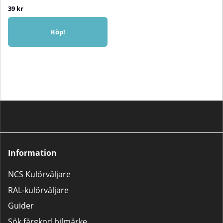
39 kr
Köp!
Information
NCS Kulörväljare
RAL-kulörväljare
Guider
Sök färgkod bilmärke