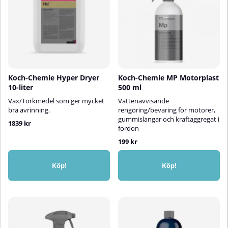
Koch-Chemie Hyper Dryer
Koch-Chemie MP Motorplast
10-liter
500 ml
Vax/Torkmedel som ger mycket
Vattenavvisande
bra avrinning.
rengöring/bevaring för motorer,
gummislangar och kraftaggregat i
1839 kr
fordon
199 kr
Köp!
Köp!