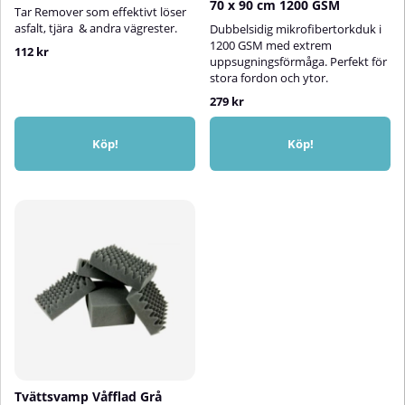
70 x 90 cm 1200 GSM
Tar Remover som effektivt löser
asfalt, tjära & andra vägrester.
Dubbelsidig mikrofibertorkduk i
1200 GSM med extrem
112 kr
uppsugningsförmåga. Perfekt för
stora fordon och ytor.
279 kr
Köp!
Köp!
Tvättsvamp Våfflad Grå