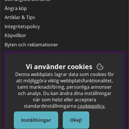
Ångra köp
Artiklar & Tips
Integritetspolicy
Köpvillkor
Byten och reklamationer
Leverans
Hitta färgkoden på bilen.
Vi använder cookies
Företagskund
Denna webbplats lagrar data som cookies för
att möjliggöra viktig webbplatsfunktionalitet,
samt marknadsföring, personliga annonser
Om oss
och analys. Du kan ändra dina inställningar
när som helst eller acceptera
Kontakta oss
standardinställningarna
cookiepolicy.
Om Spraycan
IKEA Färger
Inställningar
Okej!
Sök Säkerhetsdatablad