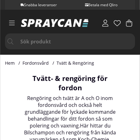
Snabba leveranser
Betala med Qliro
Var
Ant
.
Hem
Fordonsvård
Tvätt & Rengöring
Tvätt- & rengöring för
fordon
Rengöring och tvätt är A och O inom
fordonsvård och också helt
grundläggande för lyckade kommande
behandlingar för ditt fordon så som
polering och vaxning.Här hittar du
Bilschampon och rengöring från kända
varumärken så som Koch-Chemie,