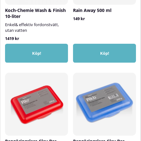
Koch-Chemie Wash & Finish
Rain Away 500 ml
10-liter
149 kr
Enkel& effektiv fordonstvätt,
utan vatten
1419 kr
Köp!
Köp!