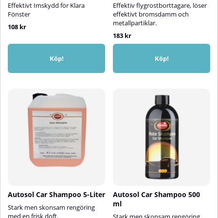
ytorÅteranvändbar och tvättbar
Effektivt Imskydd för Klara
Effektiv flygrostborttagare, löser
– hållbar och miljövänlig⚠️
Fönster
effektivt bromsdamm och
metallpartiklar.
Obs:Använd aldrig sköljmedel, då
108 kr
det försämrar mikrofiberns
183 kr
prestanda.Tvätta separat från
bomull för att undvika ludd.💡
Tips:Blöt duken och vrid ur den
Köp!
Köp!
delvis för att använda den som
svalkande kylduk till husdjur
under varma dagar – mikrofibern
håller fukten länge.
Autosol Car Shampoo 5-Liter
Autosol Car Shampoo 500
ml
Stark men skonsam rengöring
med en frisk doft.
Stark men skonsam rengöring