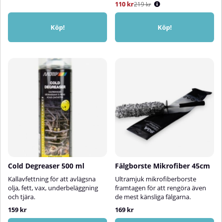
110 kr
219 kr
Köp!
Köp!
Cold Degreaser 500 ml
Fälgborste Mikrofiber 45cm
Kallavfettning för att avlägsna
Ultramjuk mikrofiberborste
olja, fett, vax, underbeläggning
framtagen för att rengöra även
och tjära.
de mest känsliga fälgarna.
159 kr
169 kr