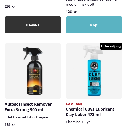
med en frisk doft.
299 kr
126 kr
Bevaka
Köp!
Utförsäljning
Autosol Insect Remover
KAMPANJ
Chemical Guys Lubricant
Extra Strong 500 ml
Clay Luber 473 ml
Effektiv insektsborttagare
Chemical Guys
136 kr