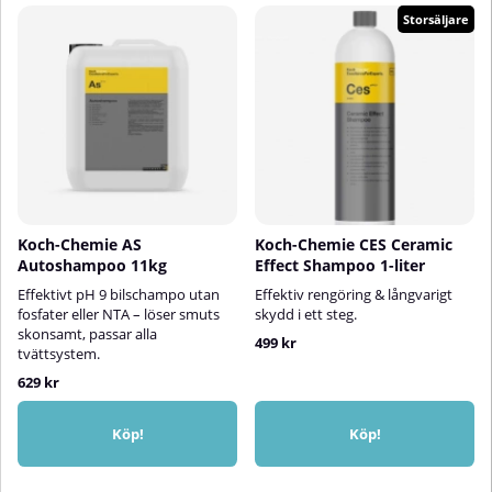
Storsäljare
Koch-Chemie AS
Koch-Chemie CES Ceramic
Autoshampoo 11kg
Effect Shampoo 1-liter
Effektivt pH 9 bilschampo utan
Effektiv rengöring & långvarigt
fosfater eller NTA – löser smuts
skydd i ett steg.
skonsamt, passar alla
499 kr
tvättsystem.
629 kr
Köp!
Köp!