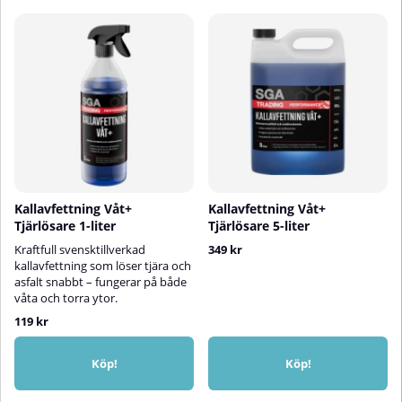
Kallavfettning Våt+
Kallavfettning Våt+
Tjärlösare 1-liter
Tjärlösare 5-liter
Kraftfull svensktillverkad
349 kr
kallavfettning som löser tjära och
asfalt snabbt – fungerar på både
våta och torra ytor.
119 kr
Köp!
Köp!