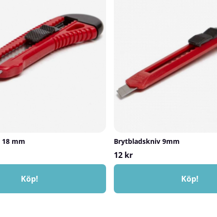
v 18 mm
Brytbladskniv 9mm
12 kr
Köp!
Köp!