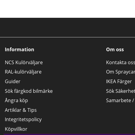
Information
Om oss
NCS Kulörväljare
Kontakta os
RAL-kulörväljare
Om Sprayca
Guider
IKEA Färger
Sök färgkod bilmärke
Sök Säkerhe
Ångra köp
Samarbete /
Artiklar & Tips
Integritetspolicy
Köpvillkor