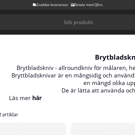
Snabba leveranser
Betala med Qliro
Brytbladskn
Brytbladskniv - allroundkniv för målaren, h
Bryttbladsknivar är en mångsidig och användb
en mängd olika upp
De är lätta att använda och 
Läs mer
här
2
artiklar