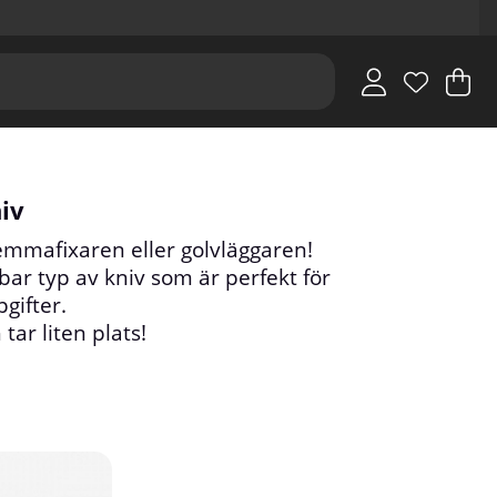
V
An
.
iv
emmafixaren eller golvläggaren!
ar typ av kniv som är perfekt för
gifter.
tar liten plats!