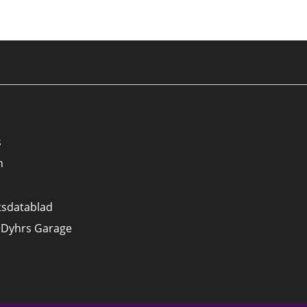
s
n
tsdatablad
 Dyhrs Garage