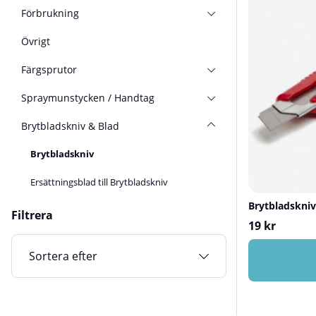
Förbrukning
Övrigt
Färgsprutor
Spraymunstycken / Handtag
Brytbladskniv & Blad
Brytbladskniv
Ersättningsblad till Brytbladskniv
Brytbladskni
Filtrera
19 kr
Sortera efter