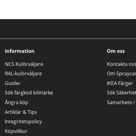
Information
Om oss
NCS Kulörväljare
Kontakta os
RAL-kulörväljare
Om Sprayca
Guider
IKEA Färger
Sök färgkod bilmärke
Sök Säkerhe
Ångra köp
Samarbete /
Artiklar & Tips
Integritetspolicy
Köpvillkor