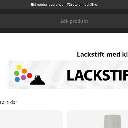
Snabba leveranser
Betala med Qliro
Lackstift med k
3
artiklar