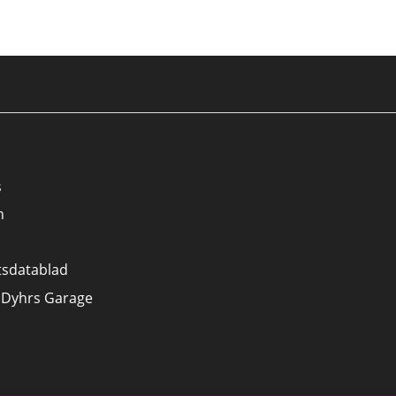
s
n
tsdatablad
 Dyhrs Garage