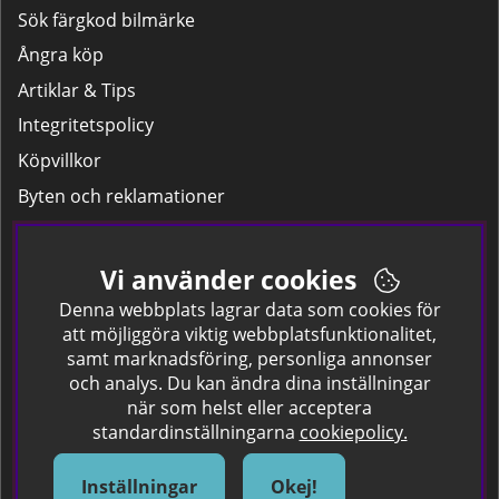
Sök färgkod bilmärke
Ångra köp
Artiklar & Tips
Integritetspolicy
Köpvillkor
Byten och reklamationer
Leverans
Hitta färgkoden på bilen.
Vi använder cookies
Företagskund
Denna webbplats lagrar data som cookies för
att möjliggöra viktig webbplatsfunktionalitet,
samt marknadsföring, personliga annonser
Om oss
och analys. Du kan ändra dina inställningar
när som helst eller acceptera
Kontakta oss
standardinställningarna
cookiepolicy.
Om Spraycan
IKEA Färger
Inställningar
Okej!