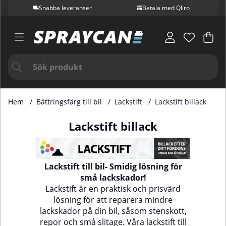
Snabba leveranser
Betala med Qliro
Var
Ant
.
Hem
Bättringsfärg till bil
Lackstift
Lackstift billack
Lackstift billack
Lackstift till bil- Smidig lösning för
små lackskador!
Lackstift är en praktisk och prisvärd
lösning för att reparera mindre
lackskador på din bil, såsom stenskott,
repor och små slitage. Våra lackstift till