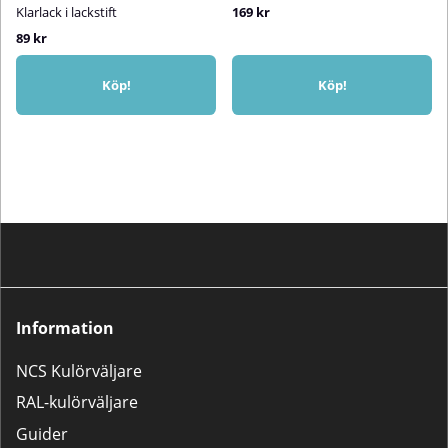
Klarlack i lackstift
169 kr
89 kr
Köp!
Köp!
Information
NCS Kulörväljare
RAL-kulörväljare
Guider