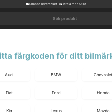
Snabba leveranser
Betala med Qliro
itta färgkoden för ditt bilmär
Audi
BMW
Chevrole
Fiat
Ford
Honda
Kia
Lexus
Mazda