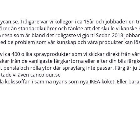
ycan.se. Tidigare var vi kollegor i ca 15år och jobbade i en 
er än standardkulörer och tänkte att det skulle vi kanske k
sa som är bland det roligaste vi gjort! Sedan 2018 jobbar v
ill med de problem som vår kunskap och våra produkter kan lö
 vi ca 400 olika sprayprodukter som vi skickar direkt från vårt
önskar från de vanligaste färgkartorna eller efter din bils f
pensla och rolla ytor där sprayfärg inte passar. Färg är ju tr
rtade vi även
cancolour.se
la kökssoffan i samma nyans som nya IKEA-köket. Eller bara be