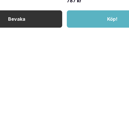
787 kr
Bevaka
Köp!