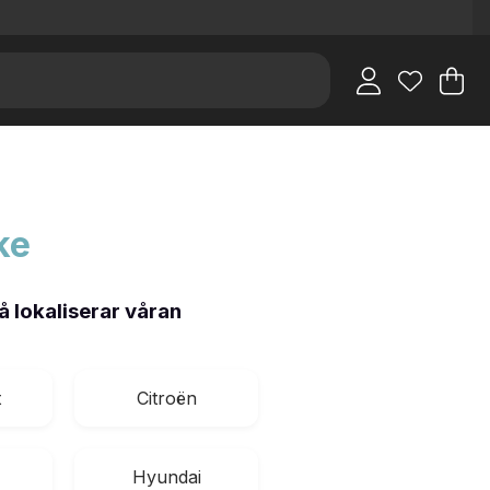
V
An
.
ke
 lokaliserar våran
t
Citroën
Hyundai