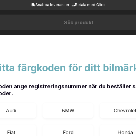
Snabba leveranser
Betala med Qliro
itta färgkoden för ditt bilmär
den ange registreringsnummer när du beställer så
oder.
Audi
BMW
Chevrole
Fiat
Ford
Honda