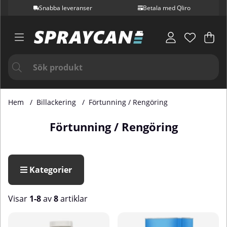
Snabba leveranser
Betala med Qliro
Var
Ant
.
Hem
Billackering
Förtunning / Rengöring
Förtunning / Rengöring
Kategorier
Visar
1-8
av
8
artiklar
Produkter