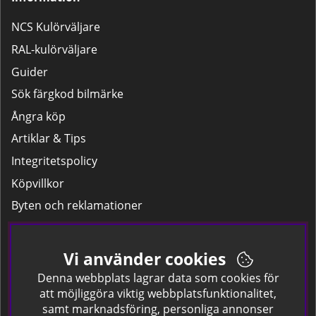
NCS Kulörväljare
RAL-kulörväljare
Guider
Sök färgkod bilmärke
Ångra köp
Artiklar & Tips
Integritetspolicy
Köpvillkor
Byten och reklamationer
Leverans
Hitta färgkoden på bilen.
Vi använder cookies
Företagskund
Denna webbplats lagrar data som cookies för
att möjliggöra viktig webbplatsfunktionalitet,
samt marknadsföring, personliga annonser
Om oss