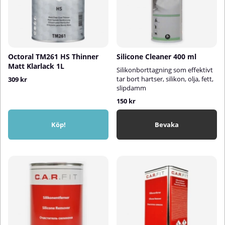
Octoral TM261 HS Thinner
Silicone Cleaner 400 ml
Matt Klarlack 1L
Silikonborttagning som effektivt
tar bort hartser, silikon, olja, fett,
309 kr
slipdamm
150 kr
Köp!
Bevaka