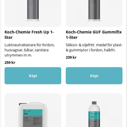
Koch-Chemie Fresh Up 1-
Koch-Chemie GUF Gummifix
liter
1-liter
Luktneutraliserare för fordon,
Silikon- & oljefritt medel för plast-
husvagnar, båtar, sanitära
& gummiytor i fordon, halkfri.
utrymmen m m.
239 kr
259 kr
Köp!
Köp!