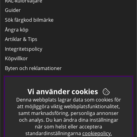
RAL-kulörväljare
Guider
Sök färgkod bilmärke
Ångra köp
Artiklar & Tips
Integritetspolicy
Köpvillkor
Byten och reklamationer
Leverans
Hitta färgkoden på bilen.
Vi använder cookies
Företagskund
Denna webbplats lagrar data som cookies för
att möjliggöra viktig webbplatsfunktionalitet,
samt marknadsföring, personliga annonser
Om oss
och analys. Du kan ändra dina inställningar
när som helst eller acceptera
Kontakta oss
standardinställningarna
cookiepolicy.