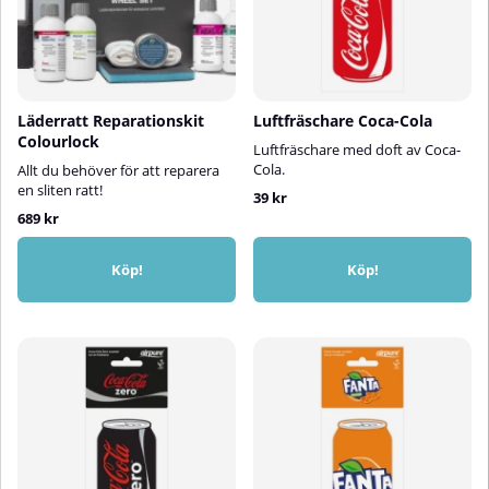
Läderratt Reparationskit
Luftfräschare Coca-Cola
Colourlock
Luftfräschare med doft av Coca-
Cola.
Allt du behöver för att reparera
en sliten ratt!
39 kr
689 kr
Köp!
Köp!