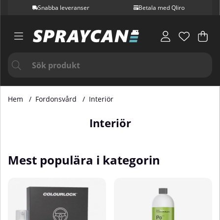
Snabba leveranser
Betala med Qliro
Var
Ant
.
Hem
Fordonsvård
Interiör
Interiör
Mest populära i kategorin