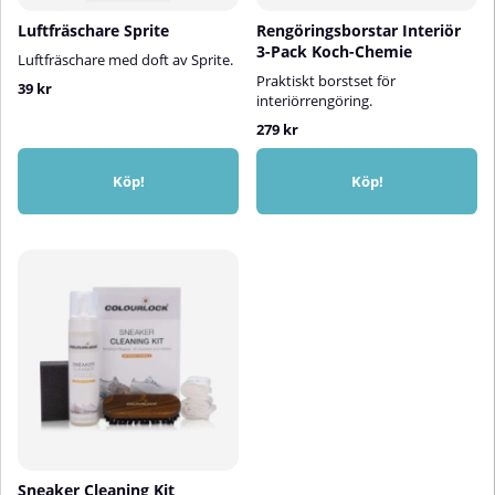
Luftfräschare Sprite
Rengöringsborstar Interiör
3-Pack Koch-Chemie
Luftfräschare med doft av Sprite.
Praktiskt borstset för
39 kr
interiörrengöring.
279 kr
Köp!
Köp!
Sneaker Cleaning Kit