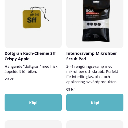
säkerhetsrådTesta alltid
produkterna på en liten, dold yta
först.Förvaras frostfritt och utom
räckhåll för barn.Endast för slätt
ytfärgat läder, ej för mocka eller
nubuck.
Doftgran Koch-Chemie Sff
Interiörsvamp Mikrofiber
Crispy Apple
Scrub Pad
Hängande "doftgran" med frisk
2-i-1 rengöringssvamp med
äppeldoft för bilen.
mikrofiber och skrubb. Perfekt
för interiör, glas, plast och
29 kr
applicering av vårdprodukter.
69 kr
Köp!
Köp!