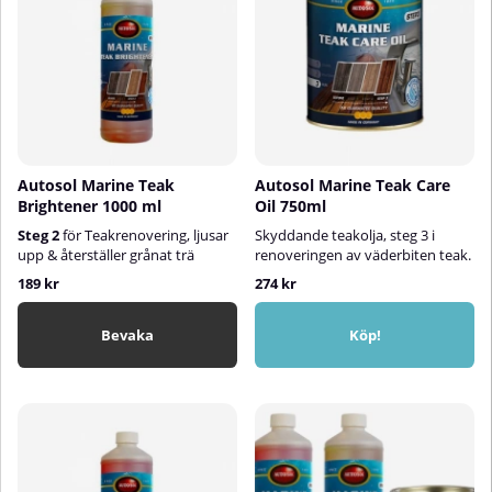
Autosol Marine Teak
Autosol Marine Teak Care
Brightener 1000 ml
Oil 750ml
Steg 2
för Teakrenovering, ljusar
Skyddande teakolja, steg 3 i
upp & återställer grånat trä
renoveringen av väderbiten teak.
189 kr
274 kr
Bevaka
Köp!