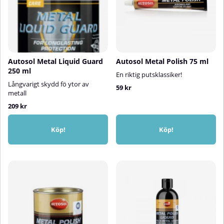
Autosol Metal Liquid Guard
Autosol Metal Polish 75 ml
250 ml
En riktig putsklassiker!
Långvarigt skydd fö ytor av
59 kr
metall
209 kr
Köp!
Köp!