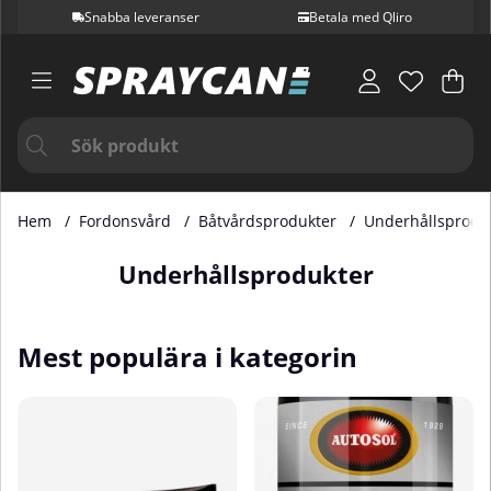
Snabba leveranser
Betala med Qliro
Var
Ant
.
Hem
Fordonsvård
Båtvårdsprodukter
Underhållsprodu
Underhållsprodukter
Mest populära i kategorin