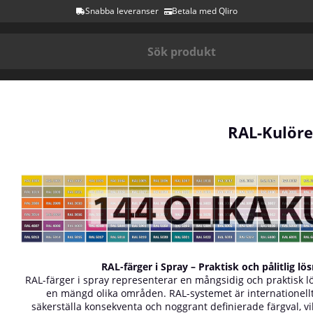
Snabba leveranser
Betala med Qliro
RAL-Kulöre
RAL-färger i Spray – Praktisk och pålitlig lö
RAL-färger i spray representerar en mångsidig och praktisk l
en mängd olika områden. RAL-systemet är internationellt
säkerställa konsekventa och noggrant definierade färgval, vi