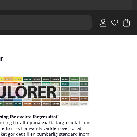
V
An
.
r
sning för exakta färgresultat!
ösning för att uppnå exakta färgresultat inom
 erkänt och används världen över för att
lket gör det till en oumbärlig standard inom