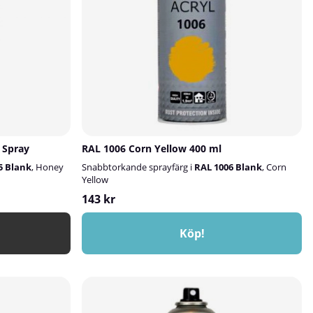
⚠️ Tänk på:Applicera inte på
vidhäftningSpraya i flera tunna,
korslagda lager från ca. 25 cm
ka färger.Färgåtergivningen på
avståndSkaka burken mellan varje
kan skilja sig från den verkliga
lagerRengör ventilen efter användning
Välj rätt primer för bästa
genom att spraya upp och ner i 5
För bästa täckning, hållbarhet
sekunder⚠️ Applicera inte på
örprecision:På obehandlad
 använd plastprimer först sedan
syntetiska färger🎨 Observera att färg
passad primer.För andra
som visas på skärm kan avvika från
g välj kulöranpassad primer:–
verklig kulör
er: för ljusa kulörer som gul,
och röd med klar ton– Grå
 Spray
RAL 1006 Corn Yellow 400 ml
för mellantoner eller neutral
 primer: perfekt till mörkröda
5 Blank
, Honey
Snabbtorkande sprayfärg i
RAL 1006 Blank
, Corn
 som RAL 3009– Svart primer:
Yellow
et mörka kulörer eller
143 kr
/specialeffekterEn välvald
förbättrar både vidhäftning och
åga – och lyfter slutresultatet
Köp!
r du osäker på vilken primer du
nda, kika gärna i vår
rgsguide