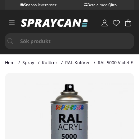
Snabba leveranser
Betala med Qliro
Var
Ant
.
Hem
Spray
Kulörer
RAL-Kulörer
RAL 5000 Violet Blu
Produktbilder RAL 5000 Violet Blue 400 ml