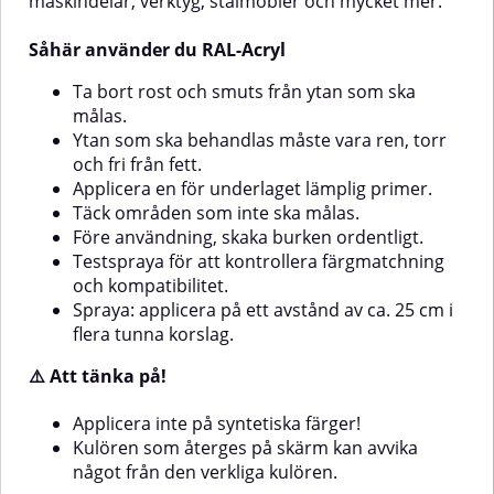
maskindelar, verktyg, stålmöbler och mycket mer.
och slutresultat.💡 Primertips: För
OBS!Applicera inte på syntetiska
bästa kulöråtergivning och
färger (t.ex. alkyd).Kulören som
täckning på RAL 5002
Såhär använder du RAL-Acryl
återges på skärmen kan avvika
rekommenderas grå primer.På
något från den verkliga
obehandlade eller sugande
Ta bort rost och smuts från ytan som ska
kulören. 💡 Primertips: För bästa
underlag bör alltid primer
målas.
resultat på obehandlade eller
användas. På plastytor ska
Ytan som ska behandlas måste vara ren, torr
sugande ytor rekommenderas
plastprimer appliceras först.
att grunda med en lämplig
och fri från fett.
primer. På obehandlad plast bör
Applicera en för underlaget lämplig primer.
alltid plastprimer användas
Täck områden som inte ska målas.
först.Till RAL 5001 fungerar grå
Före användning, skaka burken ordentligt.
primer särskilt bra som grund för
Testspraya för att kontrollera färgmatchning
att framhäva kulörens djup och
täckning.
och kompatibilitet.
Spraya: applicera på ett avstånd av ca. 25 cm i
flera tunna korslag.
⚠️ Att tänka på!
Applicera inte på syntetiska färger!
Kulören som återges på skärm kan avvika
något från den verkliga kulören.