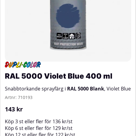
RAL 5000 Violet Blue 400 ml
Snabbtorkande sprayfärg i
RAL 5000 Blank
, Violet Blue
Artnr:
710193
143
kr
Köp
3 st
eller fler för
136
kr
/
st
Köp
6 st
eller fler för
129
kr
/
st
Köp
12 st
eller fler för
122
kr
/
st