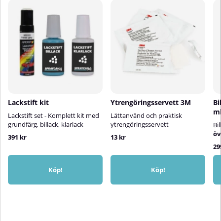
Lackstift kit
Ytrengöringsservett 3M
Bi
m
Lackstift set - Komplett kit med
Lättanvänd och praktisk
grundfärg, billack, klarlack
ytrengöringsservett
Bi
öv
391 kr
13 kr
29
Köp!
Köp!