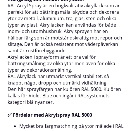
samt är
mot väderpåverkan samt är
RAL Acryl Spray är en högkvalitativ akryllack som är
rostförebyggande.Akryllacken i
rostförebyggande.Akryllacken i
perfekt för att bättringsmåla, skydda och dekorera
sprayform är ett bra val för
sprayform är ett bra val för
ytor av metall, aluminium, trä, glas, sten och olika
bättringsmålning av olika ytor
bättringsmålning av olika ytor
typer av plast. Akryllacken kan användas för både
men även för olika typer av
men även för olika typer av
dekorationsmålning.RAL
dekorationsmålning.RAL
inom- och utomhusbruk. Akrylsprayen har en
Akryllack har utmärkt vertikal
Akryllack har utmärkt vertikal
hållbar färg som är motståndskraftig mot repor och
stabilitet, så knappt något dropp
stabilitet, så knappt något dropp
slitage. Den är också resistent mot väderpåverkan
och utmärkt vidhäftning!Den här
och utmärkt vidhäftning!Den här
samt är rostförebyggande.
sprayfärgen har kulören RAL
sprayfärgen har kulören RAL
5001. Kulören kallas för Green
5002. Kulören kallas för
Akryllacken i sprayform är ett bra val för
Blue och ingår i RAL-systemets
Ultramarine Blue och ingår i RAL-
bättringsmålning av olika ytor men även för olika
kategori blå nyanser.✅ Fördelar
systemets kategori blå nyanser.✅
typer av dekorationsmålning.
med Akrylspray RAL 5001Mycket
Fördelar med Akrylspray RAL
RAL Akryllack har utmärkt vertikal stabilitet, så
bra färgmatchning på ytor
5002Mycket bra färgmatchning
knappt något dropp och utmärkt vidhäftning!
målade i RAL 5001Hållbar färg
på ytor målade i RAL 5002Hållbar
och hållbar glansRepfri och
färg och hållbar glansRepfri och
Den här sprayfärgen har kulören RAL 5000. Kulören
slitstarkUtmärkt vertikal
slitstarkUtmärkt vertikal
kallas för Violet Blue och ingår i RAL-systemets
stabilitetUV-resistent och
stabilitetUV-resistent och
kategori blå nyanser.
resistent mot
resistent mot
Olika
väderpåverkanUtmärkt
väderpåverkanUtmärkt
vidhäftningLämpliga
vidhäftningLämpliga
✅ Fördelar med Akrylspray RAL 5000
prayen
ytorTräMetallAluminiumGlasStenOlika
ytorTräMetallAluminiumGlasStenOli
typer av
typer av
Mycket bra färgmatchning på ytor målade i RAL
plastAnvändningsområdenAnvänd
plastAnvändningsområdenAnvänd