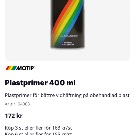
Plastprimer 400 ml
Plastprimer för bättre vidhäftning på obehandlad plast
Artnr:
04063
172
kr
Köp
3 st
eller fler för
163
kr
/
st
Köp
6 st
eller fler för
155
kr
/
st