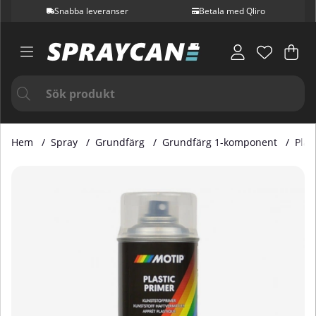
Snabba leveranser
Betala med Qliro
Var
Ant
.
Hem
Spray
Grundfärg
Grundfärg 1-komponent
Plas
Produktbilder Plastprimer 400 ml