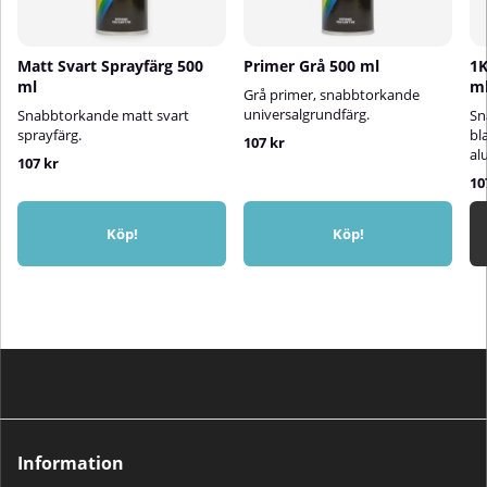
Matt Svart Sprayfärg 500
Primer Grå 500 ml
1K
ml
m
Grå primer, snabbtorkande
universalgrundfärg.
Snabbtorkande matt svart
Sn
sprayfärg.
bl
107 kr
al
107 kr
10
Köp!
Köp!
Information