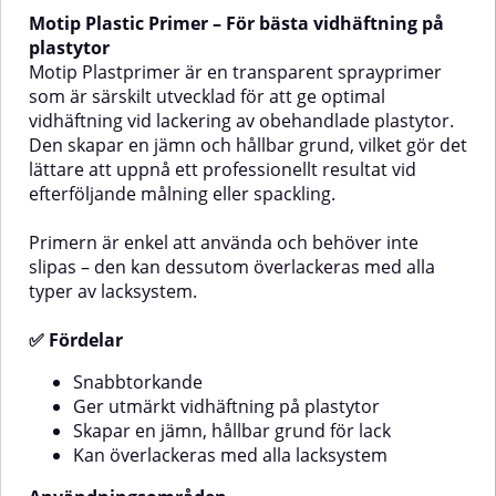
aerosolförpackningen.✅ Fördelar
ett pålitligt val för både
Motip Plastic Primer – För bästa vidhäftning på
med Röd Primer från
hobbyprojekt och professionellt
MotipSnabbtorkande
bruk.Den praktiska sprayburken
plastytor
sprayprimerRostskyddande
gör appliceringen enkel och ger
Motip Plastprimer är en transparent sprayprimer
egenskaperLätt att slipa – torr
ett jämnt resultat utan rinn.
som är särskilt utvecklad för att ge optimal
eller våtUtmärkt fyll- och
Primern har god täck- och
vidhäftning vid lackering av obehandlade plastytor.
täckförmåga – fyller enkelt
fyllförmåga, vilket hjälper till att
Den skapar en jämn och hållbar grund, vilket gör det
mindre
jämna ut mindre ojämnheter i
ojämnheterÖvermålningsbar
underlaget inför vidare
lättare att uppnå ett professionellt resultat vid
med alla lacksystemGer en
lackering.✅ Fördelar med Grå
efterföljande målning eller spackling.
slitstark grund för efterföljande
Primer SpraySnabbtorkande
färgskiktAnvändningsområdenRöd
primer gråRostskyddande
Primern är enkel att använda och behöver inte
primer är särskilt lämplig för
grundfärgLätt att slipa, både torrt
följande
och vått (från korn 400)Mycket
slipas – den kan dessutom överlackeras med alla
material:MetallAluminiumTräGlasStenDen
god täck- och
typer av lacksystem.
här röda sprayprimern är både
fyllförmågaÖvermålningsbar med
rostskyddande och lätt att slipa –
alla lacksystemPassar som bas till
✅ Fördelar
oavsett om du använder
de flesta
ndfärgen
torrslipning eller våtslipning (från
kulörerAnvändningsområdenDenna
Snabbtorkande
kornstorlek
grå primer är lämplig för flera
400).Användarinstruktioner1.
olika material och används som
Ger utmärkt vidhäftning på plastytor
FörbehandlingYtan ska vara torr,
grundfärg
Skapar en jämn, hållbar grund för lack
ren och fri från fettTa bort
på:TräMetallAluminiumGlasStenGrå
Kan överlackeras med alla lacksystem
eventuella rester av gammal färg
primer spray används ofta vid
eller lackSlipa ytan noggrant för
reparation, underarbete inför