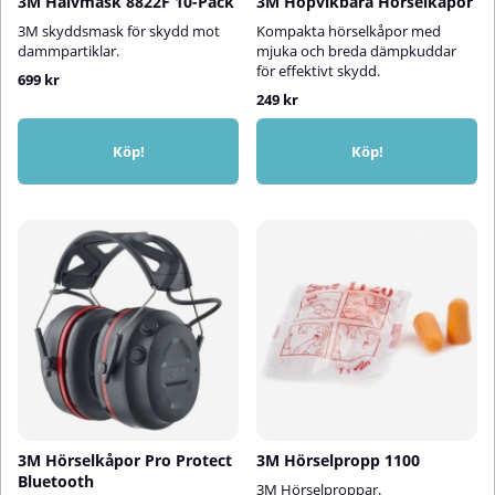
3M Halvmask 8822F 10-Pack
3M Hopvikbara Hörselkåpor
3M skyddsmask för skydd mot
Kompakta hörselkåpor med
dammpartiklar.
mjuka och breda dämpkuddar
för effektivt skydd.
699 kr
249 kr
Köp!
Köp!
3M Hörselkåpor Pro Protect
3M Hörselpropp 1100
Bluetooth
3M Hörselproppar.