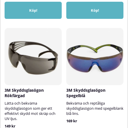
Köp!
Köp!
3M Skyddsglasögon
3M Skyddsglasögon
Rökfärgad
Spegelblå
Lätta och bekväma
Bekväma och reptåliga
skyddsglasögon som ger ett
skyddsglasögon med spegelblank
effektivt skydd mot skräp och
blå lins.
UV-ljus.
169 kr
149 kr