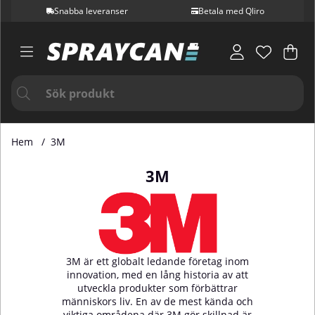
Snabba leveranser
Betala med Qliro
Var
Ant
.
Hem
3M
3M
3M är ett globalt ledande företag inom
innovation, med en lång historia av att
utveckla produkter som förbättrar
människors liv. En av de mest kända och
viktiga områdena där 3M gör skillnad är