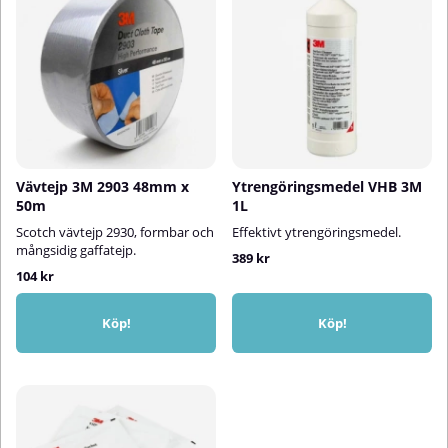
Vävtejp 3M 2903 48mm x
Ytrengöringsmedel VHB 3M
50m
1L
Scotch vävtejp 2930, formbar och
Effektivt ytrengöringsmedel.
mångsidig gaffatejp.
389 kr
104 kr
Köp!
Köp!