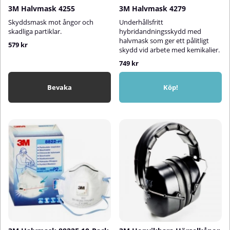
3M Halvmask 4255
3M Halvmask 4279
Skyddsmask mot ångor och
Underhållsfritt
skadliga partiklar.
hybridandningsskydd med
halvmask som ger ett pålitligt
579 kr
skydd vid arbete med kemikalier.
749 kr
Bevaka
Köp!