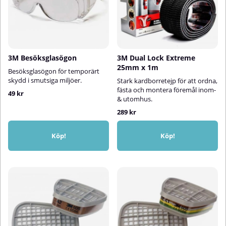
3M Besöksglasögon
3M Dual Lock Extreme
25mm x 1m
Besöksglasögon för temporärt
skydd i smutsiga miljöer.
Stark kardborretejp för att ordna,
fästa och montera föremål inom-
49 kr
& utomhus.
289 kr
Köp!
Köp!