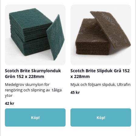
Scotch Brite Skurnylonduk
Scotch Brite Slipduk Grå 152
Grön 152 x 228mm
x 228mm
Medelgrov skurnylon för
Mjuk och följsam slipduk, Ultrafin
rengöring och slipning av tåliga
45 kr
ytor
42 kr
Köp!
Köp!