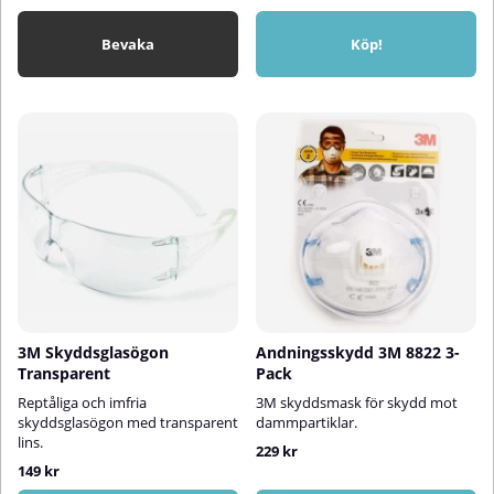
Bevaka
Köp!
3M Skyddsglasögon
Andningsskydd 3M 8822 3-
Transparent
Pack
Reptåliga och imfria
3M skyddsmask för skydd mot
skyddsglasögon med transparent
dammpartiklar.
lins.
229 kr
149 kr