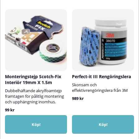
Monteringstejp Scotch-Fix
Perfect-it III Rengöringslera
Interiör 19mm X 1.5m
Skonsam och
effektivrengöringslera från 3M
Dubbelhäftande akrylfoamtejp
framtagen för pålitlig montering
989 kr
och upphängning inomhus.
99 kr
Köp!
Köp!