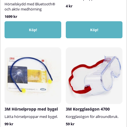
Hörselskydd med Bluetooth®
4 kr
och aktiv medhörning
1699 kr
Köp!
Köp!
3M Hörselpropp med bygel
3M Korgglasögon 4700
Lätta hörselproppar med bygel.
Korgglasögon för allroundbruk.
99 kr
59 kr