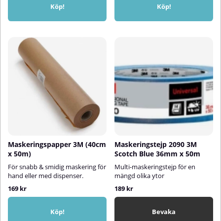
Köp!
Köp!
Maskeringspapper 3M (40cm
Maskeringstejp 2090 3M
x 50m)
Scotch Blue 36mm x 50m
För snabb & smidig maskering för
Multi-maskeringstejp för en
hand eller med dispenser.
mängd olika ytor
169 kr
189 kr
Köp!
Bevaka