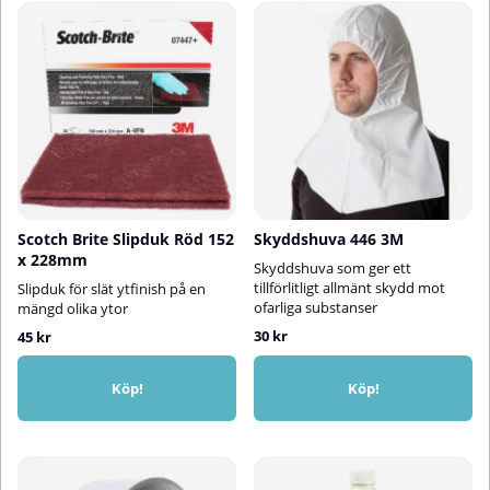
Scotch Brite Slipduk Röd 152
Skyddshuva 446 3M
x 228mm
Skyddshuva som ger ett
tillförlitligt allmänt skydd mot
Slipduk för slät ytfinish på en
ofarliga substanser
mängd olika ytor
30 kr
45 kr
Köp!
Köp!