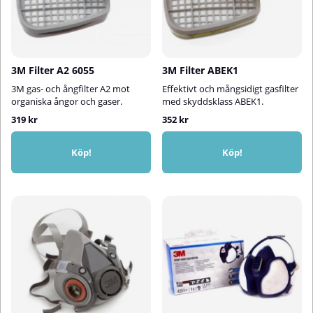
3M Filter A2 6055
3M Filter ABEK1
3M gas- och ångfilter A2 mot
Effektivt och mångsidigt gasfilter
organiska ångor och gaser.
med skyddsklass ABEK1.
319 kr
352 kr
Köp!
Köp!