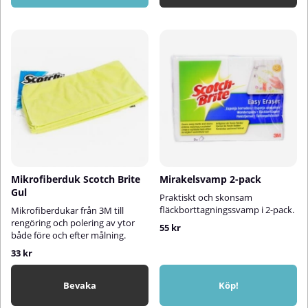
Mikrofiberduk Scotch Brite
Mirakelsvamp 2-pack
Gul
Praktiskt och skonsam
fläckborttagningssvamp i 2-pack.
Mikrofiberdukar från 3M till
rengöring och polering av ytor
55 kr
både före och efter målning.
33 kr
Bevaka
Köp!