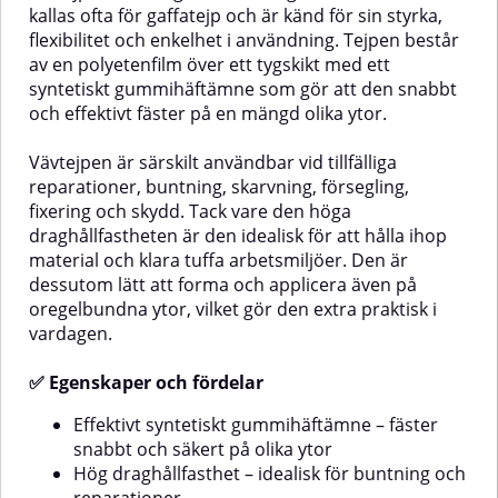
kallas ofta för gaffatejp och är känd för sin styrka,
några rester.✅ Fördelar med
med maskeringsplast med
maskeringsplast med
tejpSkyddar effektivt mot
flexibilitet och enkelhet i användning. Tejpen består
tejpSkyddar effektivt mot
färgstänk, damm och
av en polyetenfilm över ett tygskikt med ett
färgstänk, damm och
smutsHållbart och rivtåligt
syntetiskt gummihäftämne som gör att den snabbt
smutsHållbart och rivtåligt
materialEnkel applicering tack
och effektivt fäster på en mängd olika ytor.
materialEnkel applicering tack
vare integrerad tejpTejpen tas
vare integrerad tejpLätt att ta
bort utan att lämna resterSparar
bort utan att lämna resterPassar
tid vid
Vävtejpen är särskilt användbar vid tillfälliga
både för reparations- och
maskeringsarbetenAnvändningsomr
reparationer, buntning, skarvning, försegling,
målningsarbetenAnvändningsområdenPerfekt
för att snabbt täcka och skydda
fixering och skydd. Tack vare den höga
för att snabbt täcka och skydda
exempelvis fönster, stötfångare,
draghållfastheten är den idealisk för att hålla ihop
exempelvis fordonsdelar, fönster,
trösklar och andra delar på
dörrar och andra ytor vid
fordon vid reparation eller
material och klara tuffa arbetsmiljöer. Den är
lackering, målning eller
lackering.Mått0,55 m x 33 m
dessutom lätt att forma och applicera även på
reparation.Mått1,8 m x 33 m
oregelbundna ytor, vilket gör den extra praktisk i
vardagen.
✅ Egenskaper och fördelar
Effektivt syntetiskt gummihäftämne – fäster
snabbt och säkert på olika ytor
Hög draghållfasthet – idealisk för buntning och