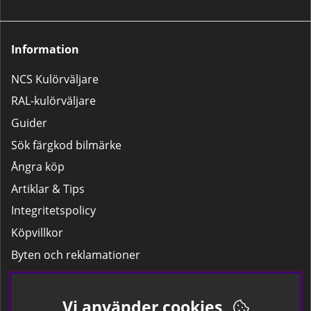
bättringsarbeten som tanklock,
backspeglar m.m.Stora
Lackpaketet – För större
Information
reparationer som dörrar,
kofångare och liknande.
NCS Kulörväljare
RAL-kulörväljare
Guider
Sök färgkod bilmärke
Ångra köp
Artiklar & Tips
Integritetspolicy
Köpvillkor
Byten och reklamationer
Leverans
Hitta färgkoden på bilen.
Vi använder cookies