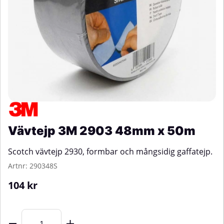
Vävtejp 3M 2903 48mm x 50m
Scotch vävtejp 2930, formbar och mångsidig gaffatejp.
Artnr:
290348S
104
kr