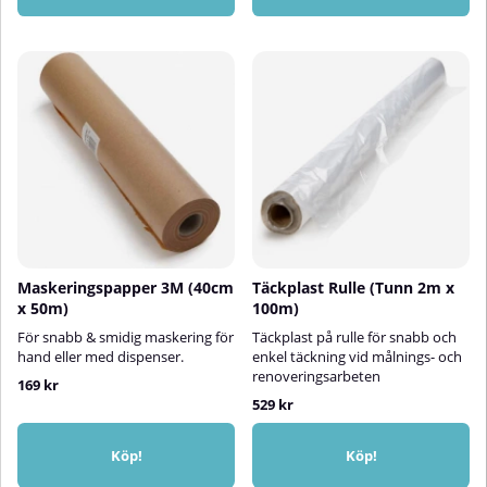
Maskeringspapper 3M (40cm
Täckplast Rulle (Tunn 2m x
x 50m)
100m)
För snabb & smidig maskering för
Täckplast på rulle för snabb och
hand eller med dispenser.
enkel täckning vid målnings- och
renoveringsarbeten
169 kr
529 kr
Köp!
Köp!