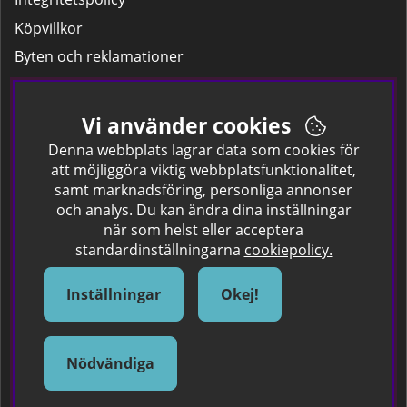
Köpvillkor
Byten och reklamationer
Leverans
Hitta färgkoden på bilen.
Vi använder cookies
Företagskund
Denna webbplats lagrar data som cookies för
att möjliggöra viktig webbplatsfunktionalitet,
samt marknadsföring, personliga annonser
Om oss
och analys. Du kan ändra dina inställningar
när som helst eller acceptera
Kontakta oss
standardinställningarna
cookiepolicy.
Om Spraycan
IKEA Färger
Inställningar
Okej!
Sök Säkerhetsdatablad
Samarbete / Dyhrs Garage
Nödvändiga