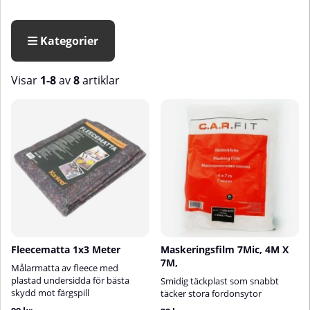
Kategorier
Visar
1-8
av
8
artiklar
Produkter
Fleecematta 1x3 Meter
Maskeringsfilm 7Mic, 4M X
7M,
Målarmatta av fleece med
plastad undersidda för bästa
Smidig täckplast som snabbt
skydd mot färgspill
täcker stora fordonsytor