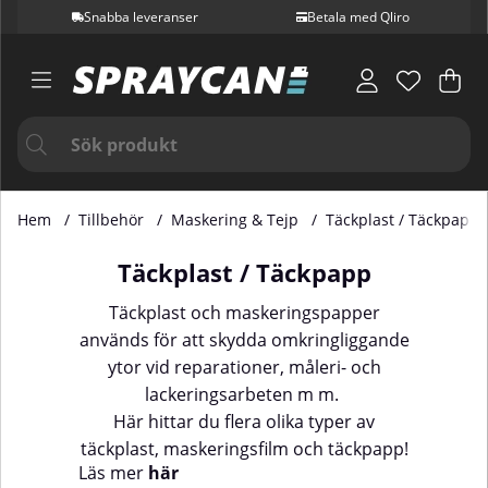
Snabba leveranser
Betala med Qliro
Var
Ant
.
Hem
Tillbehör
Maskering & Tejp
Täckplast / Täckpapp
Täckplast / Täckpapp
Täckplast och maskeringspapper
används för att skydda omkringliggande
ytor vid reparationer, måleri- och
lackeringsarbeten m m.
Här hittar du flera olika typer av
täckplast, maskeringsfilm och täckpapp!
Läs mer
här