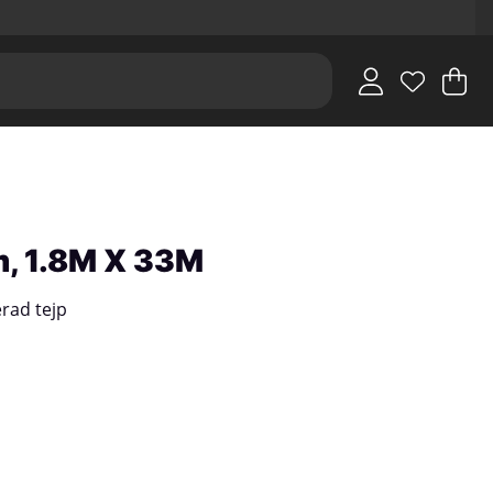
V
An
.
m, 1.8M X 33M
rad tejp