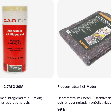
m, 2.7M X 20M
Fleecematta 1x3 Meter
med integrerad tejp - Smidig
Fleecematta 1x3 meter – Effektivt s
ika reparations- och
och renoveringUndvik onödigt klad
!Maskeringsplasten med tejp är
dina ytor med denna praktiska och s
99 kr