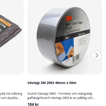
Vävtejp 3M 2903 48mm x 50m
kydd vid målning
Scotch Vävtejp 2903 – Formbar och mångsidig
d och skydda
gaffatejp!Scotch Vävtejp 2903 är en pålitlig och
litstarka
formbar vävtejp med många användningsområden.
104 kr