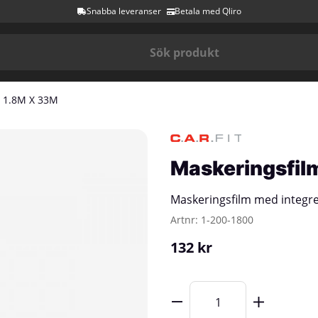
Snabba leveranser
Betala med Qliro
, 1.8M X 33M
Maskeringsfil
Maskeringsfilm med integre
Artnr:
1-200-1800
132
kr