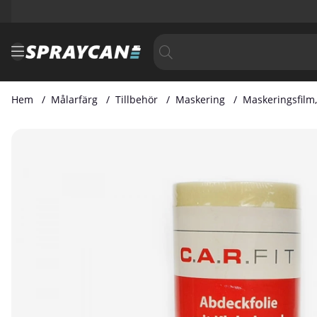
Hem
Målarfärg
Tillbehör
Maskering
Maskeringsfilm
Produktbilder Maskeringsfilm, 1.8M X 33M