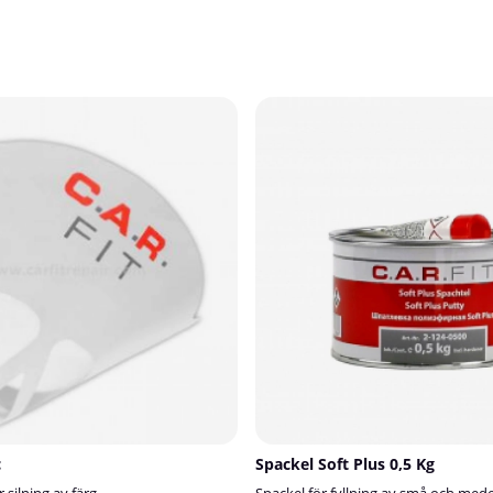
c
Spackel Soft Plus 0,5 Kg
 silning av färg.
Spackel för fyllning av små och mede