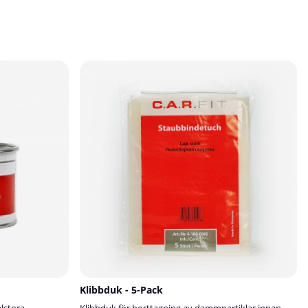
Lackpaketet – För mindre bättringsarbeten som
tanklock, backspeglar m.m.Stora Lackpaketet – För
större reparationer som dörrar, kofångare och
liknande.
Klibbduk - 5-Pack
lstora
Klibbduk för borttagning av dammpartiklar innan