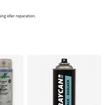
lisk för
 – skyddar golv,
 1x3 meter får
om gör dina
ing eller reparation.