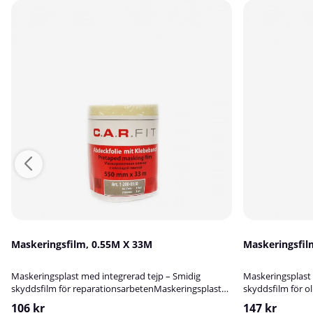
Maskeringsfilm, 0.55M X 33M
Maskeringsfil
Maskeringsplast med integrerad tejp – Smidig
Maskeringsplast 
skyddsfilm för reparationsarbetenMaskeringsplast
skyddsfilm för ol
med tejp från C.A.R.Fit är en praktisk och effektiv
målningsarbeten
106 kr
147 kr