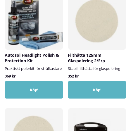
Autosol Headlight Polish &
Filthätta 125mm
Protection Kit
Glaspolering 2/Frp
Praktiskt polerkit för strålkastare
Stabil filthätta för glaspolering
369 kr
352 kr
Köp!
Köp!