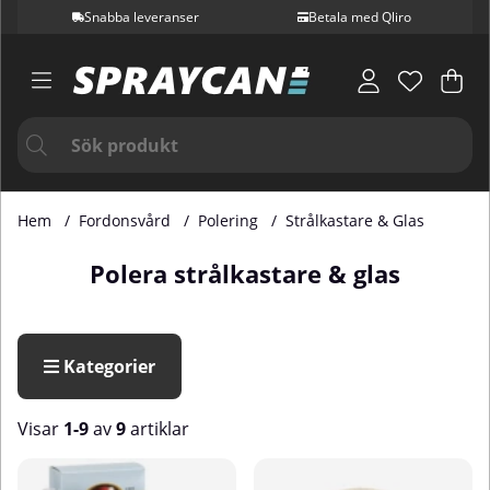
Snabba leveranser
Betala med Qliro
Var
Ant
.
Hem
Fordonsvård
Polering
Strålkastare & Glas
Polera strålkastare & glas
Kategorier
Visar
1-9
av
9
artiklar
Produkter