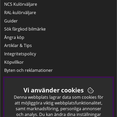
NCS Kulörväljare
RAL-kulörväljare
Guider
Sök färgkod bilmärke
Ångra köp
Artiklar & Tips
Integritetspolicy
Köpvillkor
Byten och reklamationer
Leverans
Hitta färgkoden på bilen.
Vi använder cookies
Företagskund
Denna webbplats lagrar data som cookies för
att möjliggöra viktig webbplatsfunktionalitet,
samt marknadsföring, personliga annonser
Om oss
och analys. Du kan ändra dina inställningar