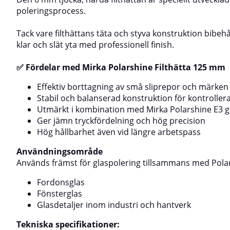
kombination med Polarshine® E3 för optimalt
tillsammans med 
poleringsprocess.
resultatAnvändningsområdeGlaspolering vid
resultatAnvändni
användning tillsammans med polermedlet
och träytor där 
Tack vare filthättans täta och styva konstruktion bibehå
Polarshine® E3Avlägsnande av mindre sliprepor för
krävs.Specifikati
en klar och högblank
mmAntal per pake
klar och slät yta med professionell finish.
glasfinishSpecifikationerDiameter: 77 mmTjocklek: 6
mmFäste: GripAntal per förpackning: 2 stMed Mirka
✅ Fördelar med Mirka Polarshine Filthätta 125 mm
Polarshine® filthätta 77 mm får du ett pålitligt
verktyg för glaspolering som levererar stabilitet,
Effektiv borttagning av små sliprepor och märken 
precision och professionella resultat varje gång.
Stabil och balanserad konstruktion för kontroller
Utmärkt i kombination med Mirka Polarshine E3 
Ger jämn tryckfördelning och hög precision
Hög hållbarhet även vid längre arbetspass
Användningsområde
Används främst för glaspolering tillsammans med Polars
Fordonsglas
Fönsterglas
Glasdetaljer inom industri och hantverk
Tekniska specifikationer: