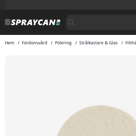
Hem
Fordonsvård
Polering
Strålkastare & Glas
Filth
Produktbilder Filthätta 125mm Glaspolering 2/Frp