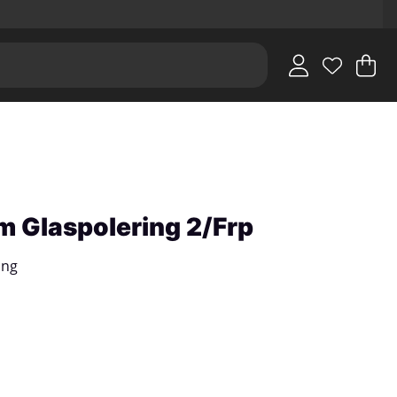
V
An
.
m Glaspolering 2/Frp
ing