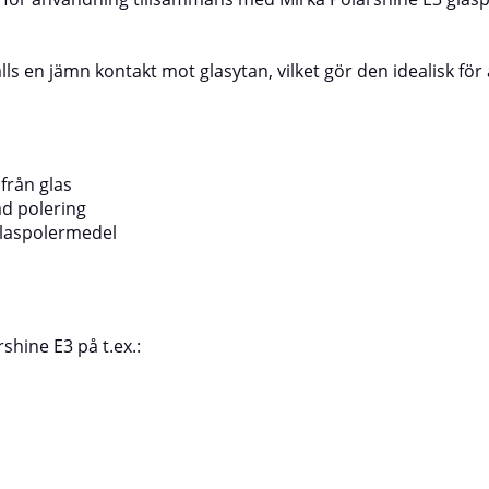
Polarshine® 35 eller 20 för optimalt
densitet och elasticitetAvlägsnar ho
ngsområdePolering av lack, gelcoat
en högglansig finishVåfflad konstruk
kraftigare bearbetning
ytan sval och ger bra skärprestanda
lls en jämn kontakt mot glasytan, vilket gör den idealisk för
onerTyp av fäste: TrådStorlek: 180
färska och härdade lacker samt
t: 1 st
gelcoatAnvändningsområdeSista steg
eller vaxningAvlägsnar hologram oc
defekterPassar nya och fullt härdad
samt gelcoat
från glas
ad polering
glaspolermedel
hine E3 på t.ex.: