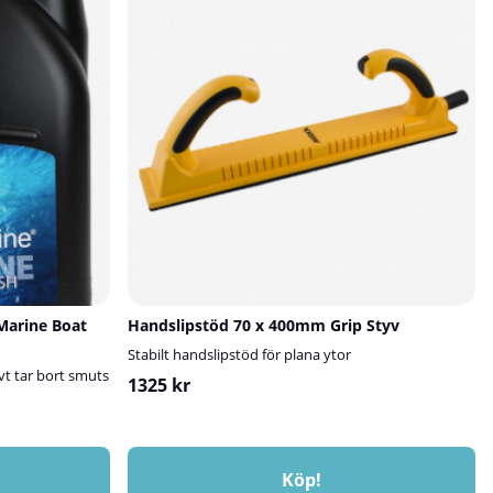
 för en mycket
kulörenPrisvärt
 Viktigt att
d överlackeras med
lagningen skydd
ens ålder och
n.Läs mer om hur
tsguide!
Marine Boat
Handslipstöd 70 x 400mm Grip Styv
Stabilt handslipstöd för plana ytor
t tar bort smuts
1325 kr
Köp!