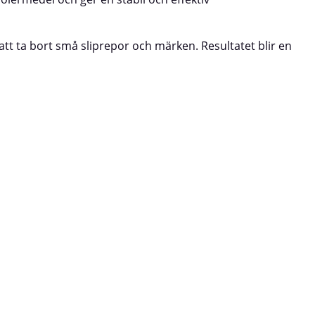
logram och ger
polering för högglansig finishUtmärkt att använda
tion som håller
med Polarshine® 8 och
Lämplig för både
10AnvändningsområdenPolering av mjukare
 att ta bort små sliprepor och märken. Resultatet blir en
klarlacker inom fordons- och Tier 1-
 vid polering
sektorerHögglanspolering av trä i ett andra steg för
h mindre
ökad glansnivåAvlägsnar hologram och ger en jämn,
e lacksystem
djup finishFörpackning: 2 stRekommenderad
användning: Tillsammans med Polarshine® 8 och 10