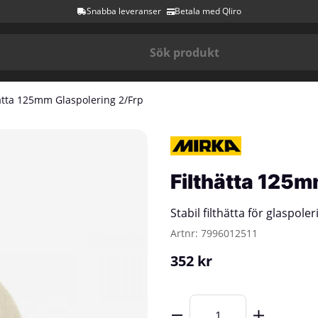
Snabba leveranser
Betala med Qliro
ätta 125mm Glaspolering 2/Frp
Filthätta 125m
Stabil filthätta för glaspoler
Artnr:
7996012511
352
kr