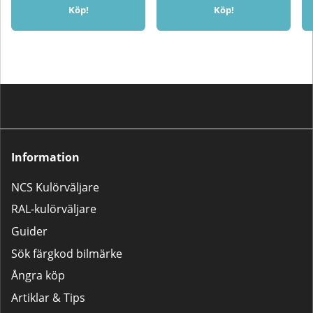
härdar lacken i burken och blir
Köp!
Köp!
obrukbar.📽 Klicka här för att se
en instruktionsvideo som visar
hur du aktiverar härdaren
korrekt.
Information
NCS Kulörväljare
RAL-kulörväljare
Guider
Sök färgkod bilmärke
Ångra köp
Artiklar & Tips