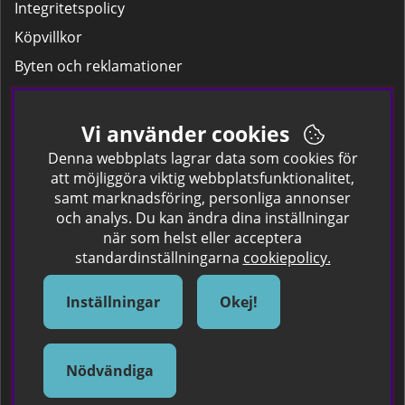
Integritetspolicy
Köpvillkor
Byten och reklamationer
Leverans
Hitta färgkoden på bilen.
Vi använder cookies
Företagskund
Denna webbplats lagrar data som cookies för
att möjliggöra viktig webbplatsfunktionalitet,
samt marknadsföring, personliga annonser
Om oss
och analys. Du kan ändra dina inställningar
när som helst eller acceptera
Kontakta oss
standardinställningarna
cookiepolicy.
Om Spraycan
IKEA Färger
Inställningar
Okej!
Sök Säkerhetsdatablad
Samarbete / Dyhrs Garage
Nödvändiga