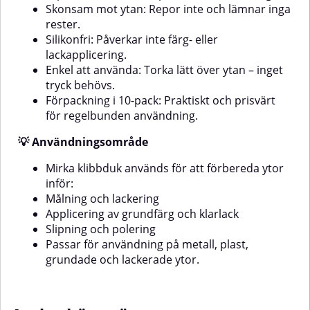
lackskydd och andra
Skonsam mot ytan: Repor inte och lämnar inga
medelSpecifikationerStorlek: 330
rester.
x 330 mmFärg: GulAntal per
Silikonfri: Påverkar inte färg- eller
paket: 2 stMed Mirka
lackapplicering.
mikrofiberduk får du en pålitlig
Enkel att använda: Torka lätt över ytan – inget
och skonsam rengöringsduk som
fungerar lika bra i verkstaden
tryck behövs.
som i hemmet – alltid med ett
Förpackning i 10-pack: Praktiskt och prisvärt
professionellt resultat.
för regelbunden användning.
💡 Användningsområde
Mirka klibbduk används för att förbereda ytor
inför:
Målning och lackering
Applicering av grundfärg och klarlack
Slipning och polering
Passar för användning på metall, plast,
grundade och lackerade ytor.