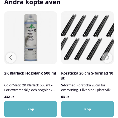
Andra köpte även
2K Klarlack Högblank 500 ml
Rörsticka 20 cm S-formad 10
st
ColorMatic 2K Klarlack 500 ml –
S-formad Rörsticka 20cm för
För extremt tålig och högblank
omrörning. Tillverkad i plast vilket
ytaColorMatic 2K Klarlack är en
innebär att den går att använda
432 kr
63 kr
högblank, tvåkomponents
flera gånger.
klarlack i sprayform med
exceptionell tålighet. Den är
Köp
Köp
särskilt framtagen för att ge ett