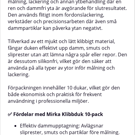
målning, lackering och annan ytbehandling där en
med vattenbaserade
Rengöringsduk till ett självklart
ren och dammfri yta är avgörande för slutresultatet.
beläggningar. Tack vare att de är
val som polerduk för både
helt fria från vax och silikon
professionella användare och
Den används flitigt inom fordonslackering,
lämnas inga rester kvar som kan
hobbyfixare.Duken är enkel att
verkstäder och precisionsarbeten där även små
påverka slutfinishen.Ett 5-pack
använda, lätt att skölja ur och
dammpartiklar kan påverka ytan negativt.
gör att du alltid har en ren
kan återanvändas flera gånger –
klibbduk nära till hands när du
ett både hållbart och
behöver förbereda ytan för
kostnadseffektivt alternativ för
Tillverkad av ett mjukt och lätt klibbigt material,
målning eller lackering.✅ Fördelar
rengöring och polering.✅
fångar duken effektivt upp damm, smuts och
med klibbduk från CAR F.I.TTar
Fördelar med Mirka
sliprester utan att lämna några spår eller repor. Den
effektivt bort damm, fibrer och
RengöringsdukSmidig och
är dessutom silikonfri, vilket gör den säker att
partiklarFungerar på alla typer av
mycket absorberande
använda på alla typer av ytor inför målning och
lering
ytorPassar även för
mikrofiberdukSkonsam mot
vattenbaserade
känsliga ytor – idealisk för färska
lackering.
beläggningarTillverkad av bomull
lackytorGer en jämn finish utan
– enkel att användaVax- och
ränder eller reporPerfekt för
Förpackningen innehåller 10 dukar, vilket gör den
silikonfri – lämnar inga
rengöring, polering och
både ekonomisk och praktisk för frekvent
resterSpecifikationerAntal: 5-
applicering av
packMaterial: BomullFri från vax
skyddsmedelHållbar och
användning i professionella miljöer.
och silikon
återanvändbarAnvändningsområde
av trä, plast, metall och lackade
✅ Fördelar med Mirka Klibbduk 10-pack
ytorAvlägsning av damm och
fläckar innan
Effektiv dammupptagning: Avlägsnar
poleringFörberedelse av ytor
sliprester, smuts och partiklar före målning.
inför behandlingApplicering av