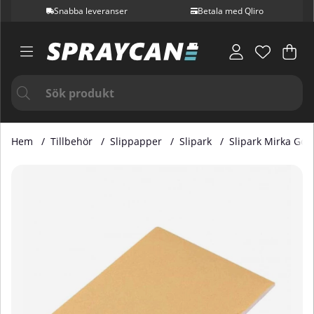
Snabba leveranser
Betala med Qliro
Var
Ant
.
Hem
Tillbehör
Slippapper
Slipark
Slipark Mirka Gold
Produktbilder Slipark Mirka Goldflex Soft