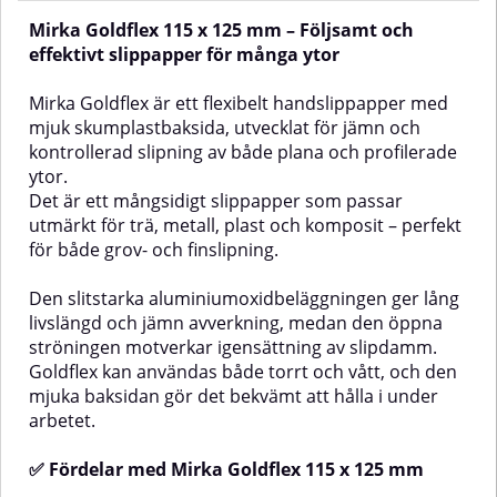
säkert att använda utan risk för
ytan.✅ Fördelar med Mirka Soft
Mirka Goldflex 115 x 125 mm – Följsamt och
märken, och mittperforeringen
Sanding PadGer en jämn och
gör att du enkelt kan dela det i
kontrollerad slipning.Mjuk och
effektivt slippapper för många ytor
två delar vid behov.Sliparket ger
flexibel – följer rundade former
perfekt balans mellan
och kanter.Bekväm att hålla i för
Mirka Goldflex är ett flexibelt handslippapper med
skärförmåga och repmönster och
längre arbeten.Minimerar risken
mjuk skumplastbaksida, utvecklat för jämn och
kan rengöras och återanvändas
för repor.Kan användas för både
kontrollerad slipning av både plana och profilerade
flera gånger.Novastar Flex har
våt- och
även färgkodade kornstorlekar
torrslipning.AnvändningsområdenL
ytor.
(P400–P1500) för enkel
för handslipning av trä, metall,
Det är ett mångsidigt slippapper som passar
identifiering.✅ Fördelar med
plast och kompositmaterial.
utmärkt för trä, metall, plast och komposit – perfekt
Mirka Novastar FlexUltraflexibelt
Perfekt vid möbelrenovering eller
för både grov- och finslipning.
och följsamt sliparkInga vassa
när du behöver slipa runda
kanter – skonsamt mot
former, profiler och andra
ytanKardborrefäste på
svåråtkomliga områden.Finns i
Den slitstarka aluminiumoxidbeläggningen ger lång
baksidanMittperforering – ger två
fyra kornstorlekar: P60, P120,
livslängd och jämn avverkning, medan den öppna
arkPerfekt balans i skär- och
P220 och P400.
ströningen motverkar igensättning av slipdamm.
repmönsterLätt att rengöra och
Goldflex kan användas både torrt och vått, och den
återanvändaFärgkodade
kornstorlekar (P400–
mjuka baksidan gör det bekvämt att hålla i under
P1500)Användningsområden:Idealisk
arbetet.
för slipning av profiler, välvda
ytor och trånga utrymmen –
✅ Fördelar med Mirka Goldflex 115 x 125 mm
särskilt där maskinslipning inte är
möjlig.Passar för både