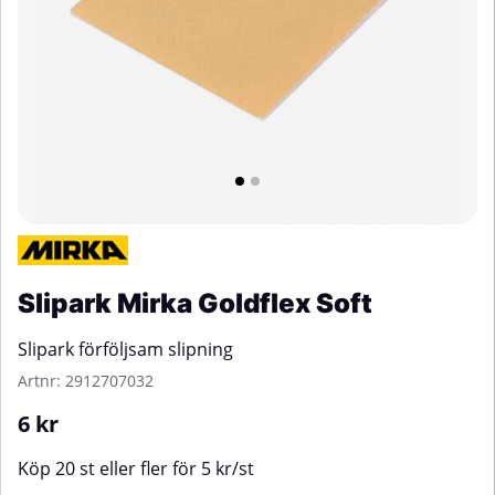
Slipark Mirka Goldflex Soft
Slipark förföljsam slipning
Artnr:
2912707032
6
kr
Köp
20 st
eller fler för
5
kr
/
st