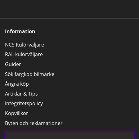
Lackpaketet – För mindre
bättringsarbeten som tanklock,
backspeglar m.m.Stora
Lackpaketet – För större
reparationer som dörrar,
Information
kofångare och liknande.
NCS Kulörväljare
RAL-kulörväljare
Guider
Sök färgkod bilmärke
Ångra köp
Artiklar & Tips
Integritetspolicy
Köpvillkor
Byten och reklamationer
Leverans