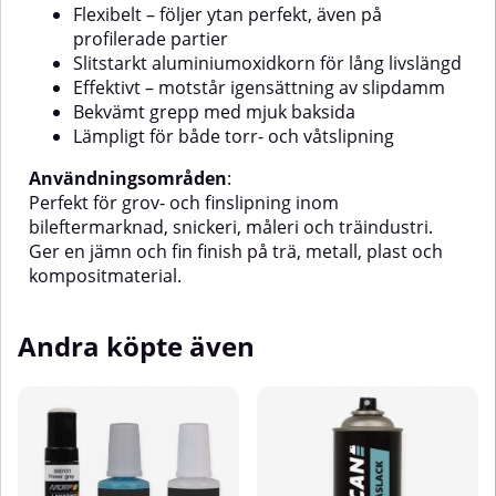
Flexibelt – följer ytan perfekt, även på
fordonslackering, snickerier,
möbler, plast och
profilerade partier
kompositmaterial.Lämpliga
Slitstarkt aluminiumoxidkorn för lång livslängd
material:Översta beläggningar,
Effektivt – motstår igensättning av slipdamm
polyuretan, gelcoat, aluminium,
Bekvämt grepp med mjuk baksida
rådenAutonet®
UV- och vattenbaserade primrar,
plast, lack, MDF/HDF och
Lämpligt för både torr- och våtslipning
kompositytor.
Användningsområden
:
Perfekt för grov- och finslipning inom
bileftermarknad, snickeri, måleri och träindustri.
Ger en jämn och fin finish på trä, metall, plast och
kompositmaterial.
Andra köpte även