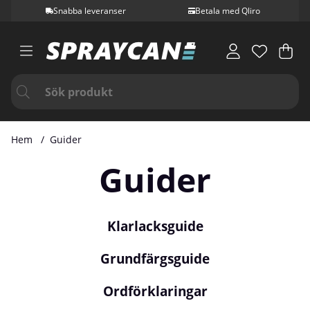
Snabba leveranser
Betala med Qliro
Var
Ant
.
Hem
Guider
Guider
Klarlacksguide
Grundfärgsguide
Ordförklaringar