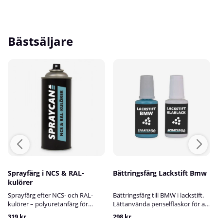
Bästsäljare
Sprayfärg i NCS & RAL-
Bättringsfärg Lackstift Bmw
kulörer
Sprayfärg efter NCS- och RAL-
Bättringsfärg till BMW i lackstift.
kulörer – polyuretanfärg för
Lättanvända penselflaskor för att
inom- och utomhusbrukVi
fylla stenskott och mindre skador
319 kr
298 kr