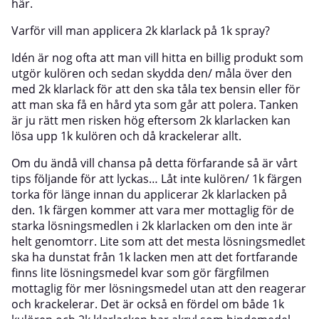
här.
Varför vill man applicera 2k klarlack på 1k spray?
Idén är nog ofta att man vill hitta en billig produkt som
utgör kulören och sedan skydda den/ måla över den
med 2k klarlack för att den ska tåla tex bensin eller för
att man ska få en hård yta som går att polera. Tanken
är ju rätt men risken hög eftersom 2k klarlacken kan
lösa upp 1k kulören och då krackelerar allt.
Om du ändå vill chansa på detta förfarande så är vårt
tips följande för att lyckas… Låt inte kulören/ 1k färgen
torka för länge innan du applicerar 2k klarlacken på
den. 1k färgen kommer att vara mer mottaglig för de
starka lösningsmedlen i 2k klarlacken om den inte är
helt genomtorr. Lite som att det mesta lösningsmedlet
ska ha dunstat från 1k lacken men att det fortfarande
finns lite lösningsmedel kvar som gör färgfilmen
mottaglig för mer lösningsmedel utan att den reagerar
och krackelerar. Det är också en fördel om både 1k