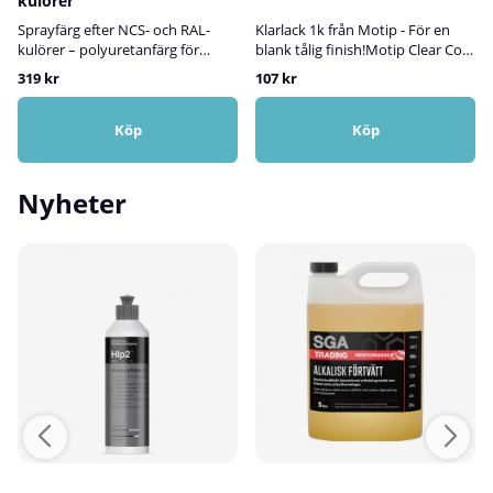
kulörer
Sprayfärg efter NCS- och RAL-
Klarlack 1k från Motip - För en
kulörer – polyuretanfärg för
blank tålig finish!Motip Clear Coat
inom- och utomhusbrukVi
1K är en högkvalitativ klarlack
319 kr
107 kr
tillverkar sprayfärg efter både
som används för att ge en
NCS- och RAL-kulörer, anpassad
skyddande och glänsande yta på
för projekt där hållbarhet,
olika målade ytor. Den är särskilt
Köp
Köp
precision och ett professionellt
användbar för att ge ett hållbart
slutresultat är viktigt. Färgen är
skydd mot yttre påfrestningar
en slitstark polyuretanfärg som
som repor, smuts, UV-strålning
Nyheter
fäster utmärkt på trä, metall, sten
och väderpåverkan, samtidigt
och hårda plastytor – och
som den bevarar och förbättrar
fungerar lika bra inomhus som
färgens utseende. Klarlack 1k ger
utomhus. Den kan även
en vacker och hållbar finish på en
användas för målning av
mängd olika ytor.Klarlacken
element.Här kan du söka efter
kommer i praktisk sprayburk
valfri NCS-kod i vår digitala
vilket gör den lätt att applicera.
färgkartaFärgen kan tillverkas i
Den blanka klarlacken torkar
tre olika glanser:Matt: ca 5–10
snabbt och ger en
glansHalvmatt: ca 20 glansBlank:
motståndskraftig yta.Klarlacken
ca 80 glans✅ FördelarTillverkas
på sprayburk har utmärkt
efter NCS- och RAL-kulörerTre
vidhäftning, är reptålig och
glanser: matt, halvmatt och
stötsäker samt skyddar mot
blankSlitstark polyuretanfärg för
rost.Motip Blank klarlack 1k kan
lång hållbarhetLämplig för både
användas till fordonsdelar,