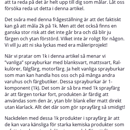
att ta reda på det är helt upp till dig som målar. Låt oss
försöka reda ut detta i denna artikel.
Det svåra med denna frågeställning är att det faktiskt
kan gå att måla 2k på 1k. Men att det också finns en
ganska stor risk att det inte går bra och då blir ju
färgen och ytan förstörd. Vilket inte är roligt för någon.
Vi vill ju att ni ska lyckas med era måleriprojekt!
När vi pratar om 1k i denna artikel så menar vi
”vanliga” sprayburkar med blanksvart, mattsvart, Ral-
kulörer, fälgfärg, motorfärg. Ja helt vanliga sprayburkar
som man kan handla hos oss och på många andra
varuhus och färgbutiker. Dessa sprayburkar är 1-
komponent (1k). Det som är så bra med 1k sprayfärg
är att färgen torkar fort, produkten är färdig att
användas som den är, ytan blir blank eller matt direkt
utan klarlack. Allt det där som gör sprayfärg så smidigt!
Nackdelen med dessa 1k produkter i sprayfärg är att
de kan vara känsliga för starka kemiska produkter som