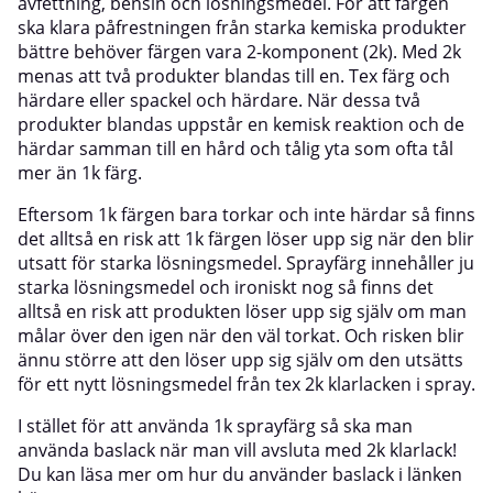
avfettning, bensin och lösningsmedel. För att färgen
ska klara påfrestningen från starka kemiska produkter
bättre behöver färgen vara 2-komponent (2k). Med 2k
menas att två produkter blandas till en. Tex färg och
härdare eller spackel och härdare. När dessa två
produkter blandas uppstår en kemisk reaktion och de
härdar samman till en hård och tålig yta som ofta tål
mer än 1k färg.
Eftersom 1k färgen bara torkar och inte härdar så finns
det alltså en risk att 1k färgen löser upp sig när den blir
utsatt för starka lösningsmedel. Sprayfärg innehåller ju
starka lösningsmedel och ironiskt nog så finns det
alltså en risk att produkten löser upp sig själv om man
målar över den igen när den väl torkat. Och risken blir
ännu större att den löser upp sig själv om den utsätts
för ett nytt lösningsmedel från tex 2k klarlacken i spray.
I stället för att använda 1k sprayfärg så ska man
använda baslack när man vill avsluta med 2k klarlack!
Du kan läsa mer om hur du använder baslack i länken