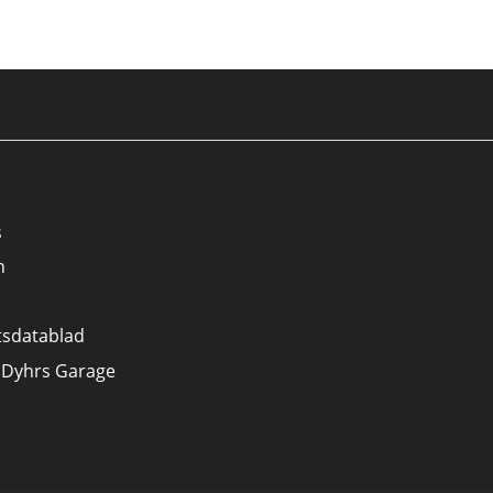
s
n
tsdatablad
 Dyhrs Garage