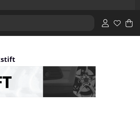
V
An
.
stift