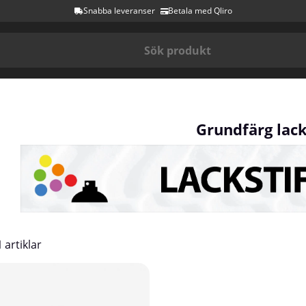
Snabba leveranser
Betala med Qliro
Grundfärg lack
1
artiklar