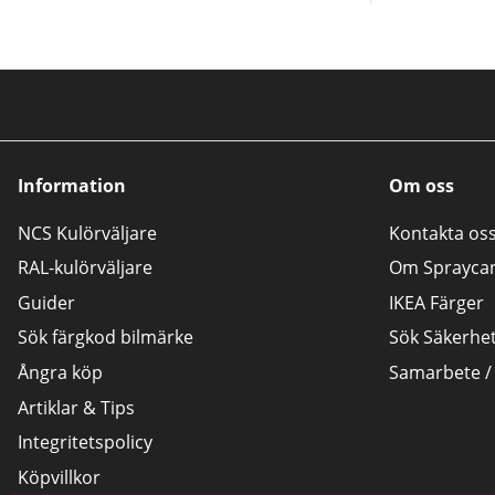
Information
Om oss
NCS Kulörväljare
Kontakta os
RAL-kulörväljare
Om Sprayca
Guider
IKEA Färger
Sök färgkod bilmärke
Sök Säkerhe
Ångra köp
Samarbete /
Artiklar & Tips
Integritetspolicy
Köpvillkor