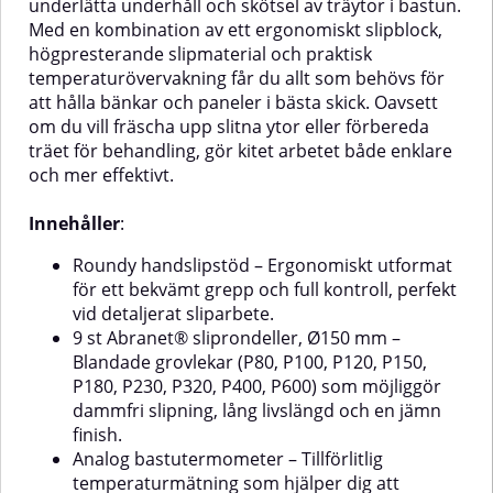
underlätta underhåll och skötsel av träytor i bastun.
hälsosamt arbetsflöde!✅
slipark.Det ergonomiska
Med en kombination av ett ergonomiskt slipblock,
Fördelar med Mirka Roundy
tvåhandsgreppet ger utmärkt
KitErgonomisk design – perfekt
kontroll och komfort även vid
högpresterande slipmaterial och praktisk
formad för handenRundade hörn
längre arbetspass.✅ Fördelar
temperaturövervakning får du allt som behövs för
för slipning i trånga utrymmen
med Mirka Handy
att hålla bänkar och paneler i bästa skick. Oavsett
och kanterLåg konstruktion för
HandslipstödPerfekt för
om du vill fräscha upp slitna ytor eller förbereda
maximal kontrollKan användas
spackelslipning och plana
med Abranet och 15-
ytorEffektivt dammutsug med 55
träet för behandling, gör kitet arbetet både enklare
hålsrondellerDammfri slipning vid
hål och justerbar
och mer effektivt.
anslutning till
sugventilErgonomiskt
dammsugareKomplett kit – allt
tvåhandsgrepp för bekväm
Innehåller
:
du behöver i ett paketRoundy Kit
användningKardborrefäste för
innehåller1 st Mirka Roundy
snabbt byte av sliparkKompatibel
Roundy handslipstöd – Ergonomiskt utformat
handslipstöd1 st slang för
med Abranet® för nästan
dammutsug15 st Abranet-
dammfri slipningOptimerat
för ett bekvämt grepp och full kontroll, perfekt
rondeller5 × P1205 × P1805 ×
luftflöde för jämn rörelse över
vid detaljerat sliparbete.
P240
ytanMirka Handy Kit innehåller1
9 st Abranet® sliprondeller, Ø150 mm –
st Mirka Handy handslipstöd (80
Blandade grovlekar (P80, P100, P120, P150,
x 230 mm)1 st utsugsslang 20
P180, P230, P320, P400, P600) som möjliggör
mm × 4 m5 st Abranet® slipark:1
× P803 × P1201 × P180
dammfri slipning, lång livslängd och en jämn
finish.
Analog bastutermometer – Tillförlitlig
temperaturmätning som hjälper dig att