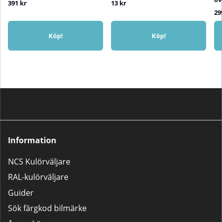
391 kr
13 kr
29
Köp!
Köp!
Information
NCS Kulörväljare
RAL-kulörväljare
Guider
Sök färgkod bilmärke