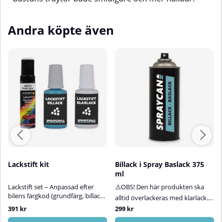
Andra köpte även
Lackstift kit
Billack i Spray Baslack 375
ml
Lackstift set – Anpassad efter
⚠️OBS! Den här produkten ska
bilens färgkod (grundfärg, billack
alltid överlackeras med klarlack.
+ klarlack)Med vårt lättanvända
Klarlack ingår inte i
391 kr
299 kr
lackstiftskit får du en mycket god
produkten.Billack på sprayburk –