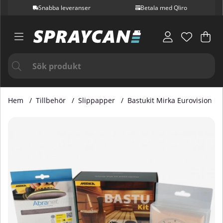
Snabba leveranser
Betala med Qliro
Var
Ant
.
Hem
Tillbehör
Slippapper
Bastukit Mirka Eurovision Ed
Produktbilder Bastukit Mirka Eurovision Edition