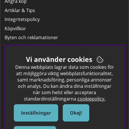
Ångra köp
Artiklar & Tips
Integritetspolicy
Köpvillkor
Byten och reklamationer
Leverans
Hitta färgkoden på bilen.
Vi använder cookies
Företagskund
Denna webbplats lagrar data som cookies för
att möjliggöra viktig webbplatsfunktionalitet,
samt marknadsföring, personliga annonser
Om oss
och analys. Du kan ändra dina inställningar
när som helst eller acceptera
Kontakta oss
standardinställningarna
cookiepolicy.
Om Spraycan
IKEA Färger
Inställningar
Okej!
Sök Säkerhetsdatablad