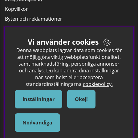
Köpvillkor
Byten och reklamationer
Leverans
Hitta färgkoden på bilen.
Vi använder cookies
Företagskund
Denna webbplats lagrar data som cookies för
att möjliggöra viktig webbplatsfunktionalitet,
samt marknadsföring, personliga annonser
Om oss
och analys. Du kan ändra dina inställningar
när som helst eller acceptera
Kontakta oss
standardinställningarna
cookiepolicy.
Om Spraycan
IKEA Färger
Inställningar
Okej!
Sök Säkerhetsdatablad
Samarbete / Dyhrs Garage
Nödvändiga