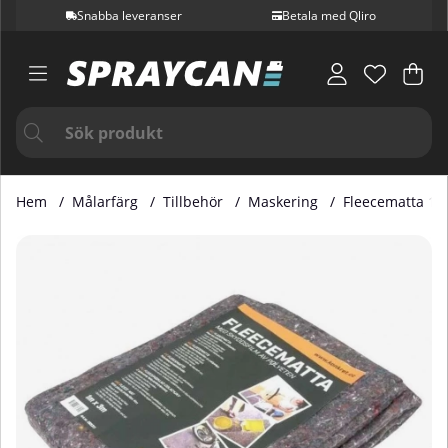
Snabba leveranser
Betala med Qliro
Var
Ant
.
Hem
Målarfärg
Tillbehör
Maskering
Fleecematta 1x
Produktbilder Fleecematta 1x3 Meter