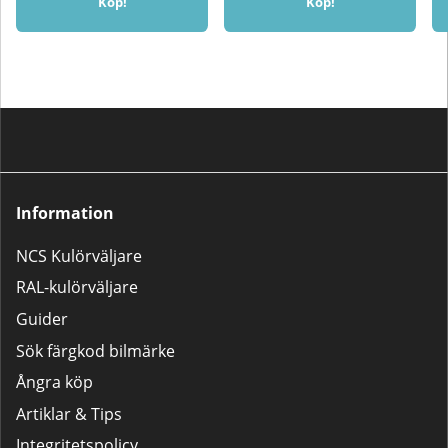
Köp!
Köp!
utan dyra verkstadsbesök.✅
livslängd och pålitlig
Fördelar:Tillverkas efter bilens
prestandaEnkel att använda med
unika färgkodKomplett kit:
ryggbladAnvändningsområdenPerfe
billack, grundfärg +
för borttagning av färg och lack
klarlackPerfekt för stenskott,
från plåt, glas, stenskivor, metall,
repor och små lackskadorPassar
järn och plast. Klickskrapan
både solida och metallic-
används tillsammans med
lackerTillverkas hos oss på
ryggblad som enkelt kan bytas ut
Spraycan.seKan användas flera
vid behov. Ryggblad säljs separat
gångerSnabb och enkel
i praktiska 10-pack med
applicering
dispenser.Med denna klickskrapa
Information
får du ett professionellt verktyg
som är ett självklart val för både
hantverkare och hemmafixare
NCS Kulörväljare
som ställer höga krav på
precision och kvalitet.
RAL-kulörväljare
Guider
Sök färgkod bilmärke
Ångra köp
Artiklar & Tips
Integritetspolicy