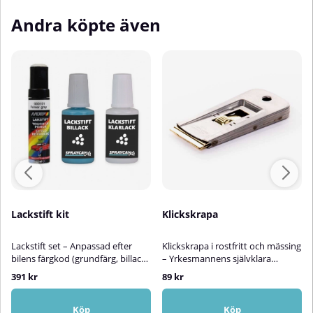
Andra köpte även
Lackstift kit
Klickskrapa
Lackstift set – Anpassad efter
Klickskrapa i rostfritt och mässing
bilens färgkod (grundfärg, billack
– Yrkesmannens självklara
+ klarlack)Med vårt lättanvända
valDenna kvalitativa klickskrapa
391 kr
89 kr
lackstiftskit får du en mycket god
är framtagen för professionellt
färgmatchning efter bilens unika
bruk och gör arbetet med att ta
färgkod – komplett med både
bort färg- och lackrester både
Köp
Köp