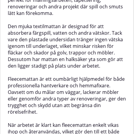
perfekt för målningsarbeten, tapetsering,
maskeringsplast med
Fördelar med Maskeringsplast
renoveringar och andra projekt där spill och smuts
tejpSkyddar effektivt mot
med integrerad tejpHög kvalitet
lätt kan förekomma.
färgstänk, damm och
och hållbarhetEnkel att fästa och
smutsHållbart och rivtåligt
ta bortSäkert skydd mot färgspill
Den mjuka textilmattan är designad för att
materialEnkel applicering tack
och fläckarFöljsam och lätt att
vare integrerad tejpLätt att ta
anpassa till olika
absorbera färgspill, vatten och andra vätskor. Tack
bort utan att lämna resterPassar
ytorAnvändningsområdenMaskering
vare den plastade undersidan tränger ingen vätska
både för reparations- och
är lämplig för en mängd olika
igenom till underlaget, vilket minskar risken för
målningsarbetenAnvändningsområdenPerfekt
användningsområden, bland
fläckar och skador på golv, trappor och möbler.
för att snabbt täcka och skydda
annat:Måling och lackering av
Dessutom har mattan en halksäker yta som gör att
exempelvis fordonsdelar, fönster,
fordonRenovering av hus och
dörrar och andra ytor vid
lägenheterBygg- och
den ligger stadigt på plats under arbetet.
e
lackering, målning eller
reparationsarbetenSkydd av
reparation.Mått1,8 m x 33 m
möbler och andra föremålMått:
Fleecemattan är ett oumbärligt hjälpmedel för både
2,7 m x 20 m
professionella hantverkare och hemmafixare.
Oavsett om du målar om väggar, lackerar möbler
eller genomför andra typer av renoveringar, ger den
trygghet och skydd utan att begränsa din
rörelsefrihet.
När arbetet är klart kan fleecemattan enkelt vikas
ihop och återanvändas, vilket gör den till ett både