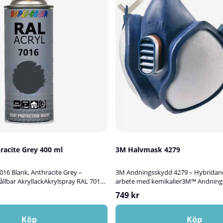
16 Anthracite Grey 400 ml
3M Halvmask 4279
016 Blank, Anthracite Grey –
3M Andningsskydd 4279 – Hybridan
llbar AkryllackAkrylspray RAL 7016
arbete med kemikalier3M™ Andning
r en högkvalitativ blank akryllack
ett underhållsfritt hybridandnings
749 kr
kt för att bättringsmåla, skydda
halvmask som ger ett pålitligt skyd
 av trä, metall, aluminium, plast,
kemikalier. Det används tills det blir
Färgen lämpar sig både för inom- och
partikelfiltren är igentäppta eller gas
Köp
Köp