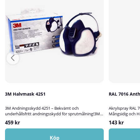
3M Halvmask 4251
RAL 70
3M Andningsskydd 4251 – Bekvämt och
Akrylspray RAL 7
underhållsfritt andningsskydd för sprutmålning!3M™
Mångsidig och Hå
Andningsskydd 4251 är ett underhållsfritt
Anthracite Grey ä
459 kr
143 kr
hybridandningsskydd med halvmask som ger ett
som passar utmär
pålitligt skydd vid sprutmålning, målning med pensel
och dekorera ytor
och roller, excenterslipning och handslipning. Tack
glas eller sten. 
Köp