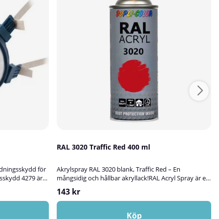
RAL 3020 Traffic Red 400 ml
dningsskydd för
Akrylspray RAL 3020 blank, Traffic Red – En
sskydd 4279 är
mångsidig och hållbar akryllack!RAL Acryl Spray är en
skydd med
högkvalitativ akryllack som är perfekt för att
143 kr
d vid arbete med
bättringsmåla, skydda och dekorera ytor av metall,
 skadat,
aluminium, trä, glas, sten och olika typer av plast.
filtren är
Akryllacken kan användas för både inom- och
Köp