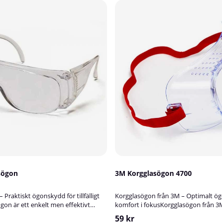
sögon
3M Korgglasögon 4700
Praktiskt ögonskydd för tillfälligt
Korgglasögon från 3M – Optimalt 
on är ett enkelt men effektivt
komfort i fokusKorgglasögon från 3
lfälligt ögonskydd krävs. De är särskilt
pålitligt och bekvämt ögonskydd i ar
59 kr