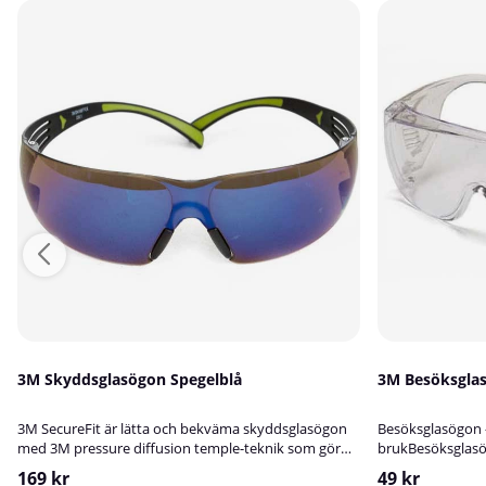
3M Skyddsglasögon Spegelblå
3M Besöksgla
3M SecureFit är lätta och bekväma skyddsglasögon
Besöksglasögon – 
med 3M pressure diffusion temple-teknik som gör
brukBesöksglasög
att de naturligt kan anpassas till individens
alternativ när til
169 kr
49 kr