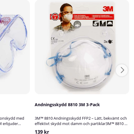
Andningsskydd 8810 3M 3-Pack
ögonskydd med
3M™ 8810 Andningsskydd FFP2 – Lätt, bekvämt och
M erbjuder
effektivt skydd mot damm och partiklar3M™ 8810 är
betsmiljöer där
ett klassiskt koppformat andningsskydd som ger ett
139 kr