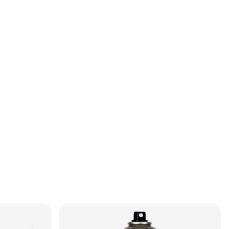
 konstruktionen
klara linsen ger
.Med
bärligt
llt och privat
ga krav på