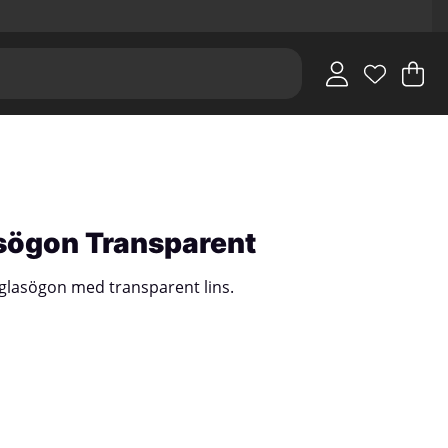
V
An
.
ögon Transparent
sglasögon med transparent lins.