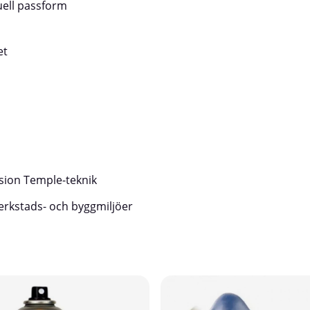
användarvänlighet. Den ventilerade
uell passform
minskar risken för imma, medan den 
obehindrad sikt i alla arbetsmiljöer
korgglasögon från 3M får du ett oum
et
skyddstillbehör för både professione
bruk – perfekt för dig som ställer hö
säkerhet och komfort.
sion Temple-teknik
verkstads- och byggmiljöer