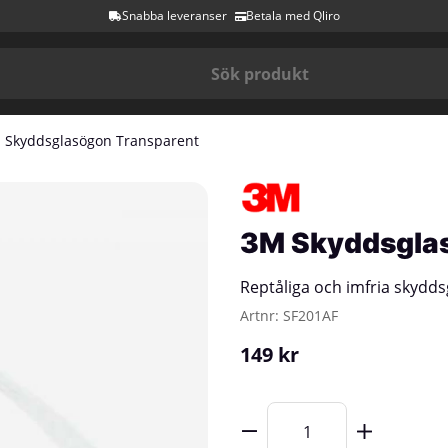
Snabba leveranser
Betala med Qliro
 Skyddsglasögon Transparent
3M Skyddsglas
Reptåliga och imfria skydd
Artnr:
SF201AF
149
kr