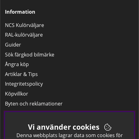
reparationer som dörrar,
kofångare och liknande.
Information
NCS Kulörväljare
RAL-kulörväljare
Guider
Sök färgkod bilmärke
Ångra köp
Artiklar & Tips
Integritetspolicy
Köpvillkor
Byten och reklamationer
Leverans
Hitta färgkoden på bilen.
Vi använder cookies
Företagskund
Denna webbplats lagrar data som cookies för