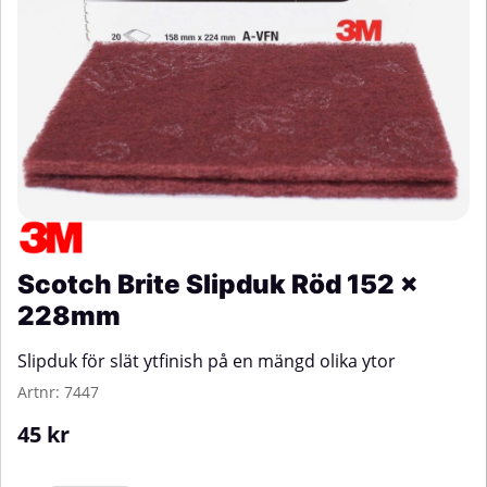
Scotch Brite Slipduk Röd 152 x
228mm
Slipduk för slät ytfinish på en mängd olika ytor
Artnr:
7447
45
kr