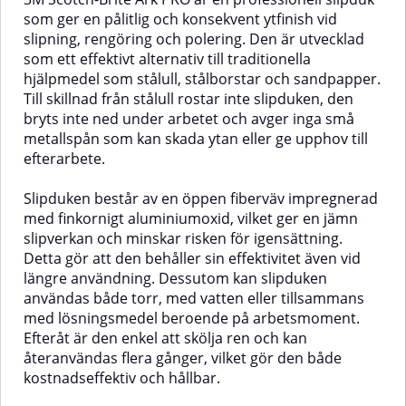
kan även användas för att slipa
envisa beläggningar – utan att
som ger en pålitlig och konsekvent ytfinish vid
ytor utan att lämna synliga repor.
skada underlaget.✅ Fördelar med
slipning, rengöring och polering. Den är utvecklad
Tack vare sin flexibilitet och
Scotch-Brite Skurnylon
följsamhet fungerar slipduken
GrönFlexibel och följsam – följer
som ett effektivt alternativ till traditionella
utmärkt på runda former, profiler
profiler, kanter och ojämna
hjälpmedel som stålull, stålborstar och sandpapper.
och svåråtkomliga detaljer, där
ytorEffektiv rengöring av hårda
Till skillnad från stålull rostar inte slipduken, den
andra slipmaterial ofta har svårt
och smutsiga ytorSlitstark
bryts inte ned under arbetet och avger inga små
att nå.Materialet är tillverkat i
struktur med lång livslängdLätt
non-woven-struktur som
att skölja ur och
metallspån som kan skada ytan eller ge upphov till
säkerställer ett konsekvent
återanvändaMotstår
efterarbete.
resultat under hela produktens
igensättning och bevarar
livslängd. Slipduken är hållbar,
slipkraften
Slipduken består av en öppen fiberväv impregnerad
återanvändbar och ger samma
längeAnvändningsområden:Rengöri
med finkornigt aluminiumoxid, vilket ger en jämn
höga kvalitet vid varje
av verktyg, maskiner och
användningstillfälle.✅ Fördelar
industriella ytorBorttagning av
slipverkan och minskar risken för igensättning.
med Scotch-Brite slipduk
rost, oxidation och envis
Detta gör att den behåller sin effektivitet även vid
GråFöljsam och flexibel – perfekt
smutsFörberedelse av ytor inför
längre användning. Dessutom kan slipduken
för profiler och runda
målning, lackering eller
användas både torr, med vatten eller tillsammans
ytorUltrafin struktur – polerar
limningRengöring av grillar, ugnar
och slipar utan att lämna
och andra metalliska ytor
med lösningsmedel beroende på arbetsmoment.
reporSlitstark och lång livslängd –
Efteråt är den enkel att skölja ren och kan
kan användas om och om
återanvändas flera gånger, vilket gör den både
igenMångsidig – fungerar för
kostnadseffektiv och hållbar.
både slipning och
rengöringSkonsam – idealisk för