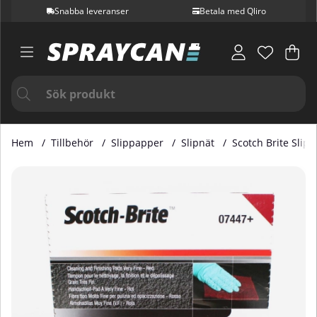
Snabba leveranser
Betala med Qliro
Var
Ant
.
Hem
Tillbehör
Slippapper
Slipnät
Scotch Brite Sli
Produktbilder Scotch Brite Slipduk Röd 152 x 228mm