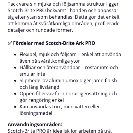
ömtåliga ytor och
Tack vare sin mjuka och följsamma struktur ligger
slutbearbetningAnvändningsområden:Scotch-
Scotch-Brite PRO bekvämt i handen och anpassar
Brite slipduk Grå är en riktig
sig efter ytan som behandlas. Detta gör det enkelt
allroundprodukt. Den används
att komma åt svåråtkomliga områden, profilerade
ofta för träarbete, mattering före
målning, slipning mellan
detaljer och rundade former.
strykningar eller för
slutbearbetning av metall, trä och
✅ Fördelar med Scotch-Brite Ark PRO
andra material. Den är också
mycket effektiv för att jämna ut
Flexibel, mjuk och följsam – enkel att använda
små märken på oregelbundna
även på svåråtkomliga ytor
ytor utan att påverka
arbetsstyckets form.Med Scotch-
Hållbar och återanvändbar – rostar inte och
Brite slipduk Grå får du en
smular inte
mångsidig, hållbar och skonsam
Slipmedel av aluminiumoxid ger jämn finish
slipduk som är ett självklart val
och lång livslängd
för både professionella
Öppen fiberväv förhindrar igensättning och
användare och hemmafixare
som vill ha ett perfekt
gör rengöring enkel
slutresultat.
Kan användas torr, med vatten eller
lösningsmedel
Användningsområden:
Scotch-Brite PRO är idealisk för arbeten på trä,