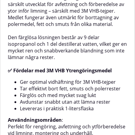
särskilt utvecklat för avfettning och förberedelse av
primade ytor samt plaster. Den
mängder. Silicone Remover
fungerar också bra för rengöring
används både för initial rengöring
ytor inför limning – särskilt med 3M VHB-tejper.
efter slipning inom bil- och
av gamla/OEM-beläggningar,
Medlet fungerar även utmärkt för borttagning av
fordonslackering.✅ Fördelar med
grundade och primade ytor, samt
polermedel, fett och smuts från olika material.
Silicone Remover från
plast och för rengöring efter
C.A.R.FITEffektiv borttagning av
slipning inom bil- och
silikon, fett, olja, hartser och
fordonslackering.✅ Fördelar med
Den färglösa lösningen består av 9 delar
slipdammSnabbtorkande
Silicone Remover från
isopropanol och 1 del destillerat vatten, vilket ger en
formula för smidigt
C.A.R.FITEffektiv borttagning av
mycket ren och snabbverkande blandning som inte
arbetsflödeGiftfri och ozonvänlig
silikon, fett, olja, hartser och
lämnar några rester.
produkt – skonsam för
slipdammSnabbtorkande
miljönLämplig för flera olika ytor
formula som ger ett smidigt
och
arbetsflödeGiftfri och ozonvänlig
✅ Fördelar med 3M VHB Ytrengöringsmedel
beläggningarAnvändningsområdenYtrengöring
– mer skonsam för
före applicering av
miljönAnpassad för professionellt
Ger optimal vidhäftning för 3M VHB-tejper
lackeringsmaterialRengöring efter
bruk med större förpackning (5
Tar effektivt bort fett, smuts och polerrester
slipning inom bil- och
L)Passar på flera olika ytor och
Färglös och med mycket svag lukt
fordonslackeringLämpliga
beläggningarAnvändningsområdenY
Avdunstar snabbt utan att lämna rester
ytorMetallPlastPolyesterspackelPrimers
före applicering av
och fillersFärdighärdade gamla
lackeringsmaterialRengöring efter
Levereras i praktisk 1-litersflaska
eller färska beläggningarSå här
slipning inom bil- och
använder du Silicone
fordonslackeringLämpliga
Användningsområden
:
RemoverApplicera produkten
ytorMetallPlastPolyesterspackelPri
Perfekt för rengöring, avfettning och ytförberedelse
med sprutpistol, trasa eller
och fillersFärdighärdade gamla
vid limning, montering och underhåll.
svamp.Låt inte vätskan torka på
eller färska beläggningarSå här