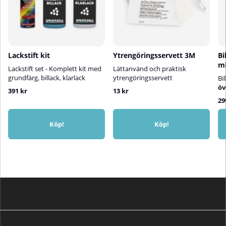
Lackstift kit
Ytrengöringsservett 3M
Bi
m
Lackstift set - Komplett kit med
Lättanvänd och praktisk
grundfärg, billack, klarlack
ytrengöringsservett
Bi
öv
391 kr
13 kr
29
Köp!
Köp!