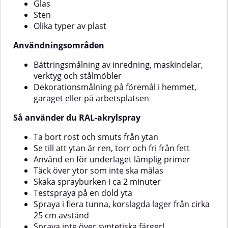
Glas
färger såsom alkyd- eller
nitrocellulosabaserade färger –
Sten
det kan påverka vidhäftning och
Olika typer av plast
leda till oönskade reaktioner i
ytskiktet.Färgåtergivning på
Användningsområden
skärm kan avvika från den
faktiska kulören.
Bättringsmålning av inredning, maskindelar,
verktyg och stålmöbler
Dekorationsmålning på föremål i hemmet,
garaget eller på arbetsplatsen
Så använder du RAL-akrylspray
Ta bort rost och smuts från ytan
Se till att ytan är ren, torr och fri från fett
Använd en för underlaget lämplig primer
Täck över ytor som inte ska målas
Skaka sprayburken i ca 2 minuter
Testspraya på en dold yta
Spraya i flera tunna, korslagda lager från cirka
25 cm avstånd
Spraya inte över syntetiska färger!