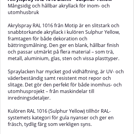
och sten – både inne och
mycket god täckförmåga, hög
Mångsidig och hållbar akryllack för inom- och
ute.Färgen har hög slitstyrka, är
glans och motståndskraft mot
utomhusbruk
UV-resistent och skyddar
både slitage och väderpåverkan.
effektivt mot rost och
Sprayformulan är droppfri tack
Akrylspray RAL 1016 från Motip är en slitstark och
väderpåverkan. Den ger en jämn
vare sin höga vertikala stabilitet,
snabbtorkande akryllack i kulören Sulphur Yellow,
finish och är lätt att applicera
vilket gör den lätt att applicera
tack vare sin goda vertikala
även på svåråtkomliga eller
framtagen för både dekoration och
stabilitet – vilket innebär att
lodräta ytor.✅ Fördelar med
bättringsmålning. Den ger en blank, hållbar finish
färgen inte rinner.✅ Fördelar med
Akrylspray RAL 3000 Flame
och passar utmärkt på flera material – som trä,
Akrylspray RAL 6001 –
RedMycket god färgmatchning
metall, aluminium, glas, sten och vissa plasttyper.
EmeraldMycket god
enligt RAL 3000Slitstark, blank yta
Olika
färgmatchning enligt RAL
med långvarig kulörhållbarhetTål
6001Tålig och slitstark lack med
väder och UV-strålningHög
Spraylacken har mycket god vidhäftning, är UV- och
prayen
hög glansBra vidhäftning och UV-
vidhäftningsförmåga på flera
väderbeständig samt resistent mot repor och
resistensReptålig och
underlagDroppfri applicering
slitage. Det gör den perfekt för både inomhus- och
väderbeständigDroppfri
med fin spraybildPolerbar efter
utomhusprojekt – från maskindelar till
applicering tack vare vertikal
24 timmarLämpliga
stabilitetLämpliga
underlagTräMetallAluminiumGlasS
inredningsdetaljer.
ytorMetallTräAluminiumGlasStenOlika
är idealisk för bättringsmålning
typer av
av allt från verktyg till detaljer i
Kulören RAL 1016 (Sulphur Yellow) tillhör RAL-
plastAnvändningsområdenPassar
inredning eller maskindelar. Den
systemets kategori för gula nyanser och ger en
perfekt för:Bättringsmålning i
lämpar sig också för hobby- och
hem och industriDIY-projekt och
dekorationsprojekt, både hemma
fräsch, tydlig färg som verkligen syns.
dekorationVerktyg, maskindelar
och i professionella miljöer.💡