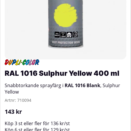
RAL 1016 Sulphur Yellow 400 ml
Snabbtorkande sprayfärg i
RAL 1016 Blank
, Sulphur
Yellow
Artnr:
710094
143
kr
Köp
3 st
eller fler för
136
kr
/
st
Köp
6 st
eller fler för
129
kr
/
st