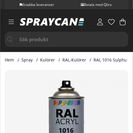
Snabba leveranser
Betala med Qliro
Var
Ant
.
Hem
Spray
Kulörer
RAL-Kulörer
RAL 1016 Sulphur Y
Produktbilder RAL 1016 Sulphur Yellow 400 ml