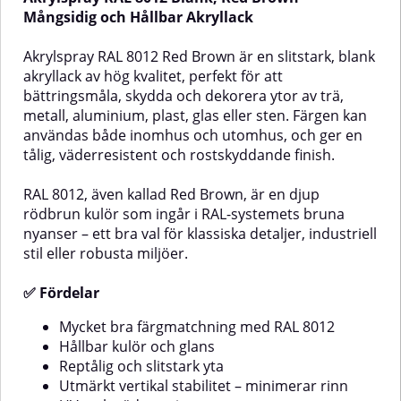
mycket mörk, neutralbrun kulör
kallad Blue Grey, är en dämpad
Mångsidig och Hållbar Akryllack
inom RAL-systemets bruna
blågrå kulör ur RAL-systemets grå
nyanser – särskilt lämplig där en
nyanser – ofta använd i industri,
Akrylspray RAL 8012 Red Brown är en slitstark, blank
diskret men kraftfull färgton
teknik och marin design.✅
akryllack av hög kvalitet, perfekt för att
eftersträvas.✅ FördelarMycket
FördelarMycket bra
bättringsmåla, skydda och dekorera ytor av trä,
bra färgmatchning med RAL
färgmatchning med RAL
8019Hållbar kulör och
7031Hållbar kulör och
metall, aluminium, plast, glas eller sten. Färgen kan
glansReptålig och slitstark
glansReptålig och slitstark
användas både inomhus och utomhus, och ger en
ytaUtmärkt vertikal stabilitet –
ytaUtmärkt vertikal stabilitet –
tålig, väderresistent och rostskyddande finish.
minimerar rinnUV- och
minimerar rinnUV- och
väderresistentUtmärkt
väderresistentUtmärkt
vidhäftningLämpliga
vidhäftningLämpliga
RAL 8012, även kallad Red Brown, är en djup
Olika
ytorTräMetallAluminiumGlasStenOlika
ytorTräMetallAluminiumGlasStenOli
rödbrun kulör som ingår i RAL-systemets bruna
typer av
typer av
nyanser – ett bra val för klassiska detaljer, industriell
prayen
plastAnvändningsområdenAkrylsprayen
plastAnvändningsområdenAkrylspr
stil eller robusta miljöer.
fungerar utmärkt
fungerar utmärkt
för:Bättringsmålning av metall-
för:Bättringsmålning av metall-
och plastdetaljerFärgkodning och
och plastdetaljerFärgkodning och
✅ Fördelar
märkningDekorationsmålning av
märkningDekorationsmålning av
föremål i hem, garage eller
föremål i hem, garage eller
Mycket bra färgmatchning med RAL 8012
verkstadMaskindelar, verktyg,
verkstadMaskindelar, verktyg
Hållbar kulör och glans
apparater och stålmöblerSå
och möbler💡 Tips!För bästa
Reptålig och slitstark yta
använder du RAL AkrylsprayYtan
resultat med RAL 7031 Blue Grey
Utmärkt vertikal stabilitet – minimerar rinn
ska vara ren, torr och fri från
rekommenderas grå primer, då