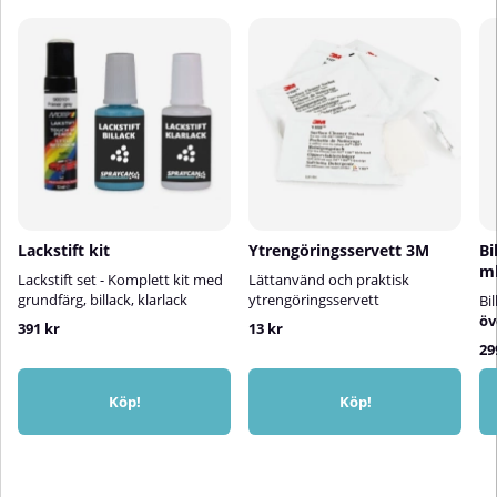
Lackstift kit
Ytrengöringsservett 3M
Bi
m
Lackstift set - Komplett kit med
Lättanvänd och praktisk
grundfärg, billack, klarlack
ytrengöringsservett
Bi
öv
391 kr
13 kr
29
Köp!
Köp!