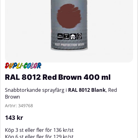
RAL 8012 Red Brown 400 ml
Snabbtorkande sprayfärg i
RAL 8012 Blank
, Red
Brown
Artnr:
349768
143
kr
Köp
3 st
eller fler för
136
kr
/
st
Köp
6 st
eller fler för
129
kr
/
st