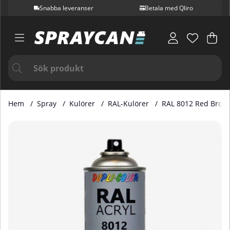
Snabba leveranser
Betala med Qliro
Var
Ant
.
Hem
Spray
Kulörer
RAL-Kulörer
RAL 8012 Red Brow
Produktbilder RAL 8012 Red Brown 400 ml