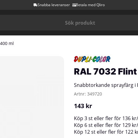
Snabba leveranser
Betala med Qliro
 400 ml
RAL 7032 Flint
Snabbtorkande sprayfärg i
Artnr:
349720
143
kr
Köp
3 st
eller fler för
136
kr
Köp
6 st
eller fler för
129
kr
Köp
12 st
eller fler för
122
k