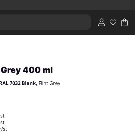
V
An
.
 Grey 400 ml
RAL 7032 Blank,
Flint Grey
/
st
/
st
r
/
st