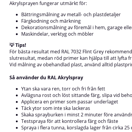
Akrylsprayen fungerar utmärkt för:
Bättringsmålning av metall- och plastdetaljer
Färgkodning och märkning
Dekorationsmålning av föremål i hem, garage elle
Maskindelar, verktyg och möbler
💡 Tips!
För bästa resultat med RAL 7032 Flint Grey rekommende
slutresultat, medan röd primer kan hjälpa till att lyfta
Vid målning av obehandlad plast, använd alltid plastpri
Så använder du RAL Akrylspray
Ytan ska vara ren, torr och fri från fett
Avlägsna rost och löst sittande färg, slipa vid beh
Applicera en primer som passar underlaget
Täck ytor som inte ska lackeras
Skaka sprayburken i minst 2 minuter före använd
Testspraya för att kontrollera färg och fäste
Spraya i flera tunna, korslagda lager från cirka 2