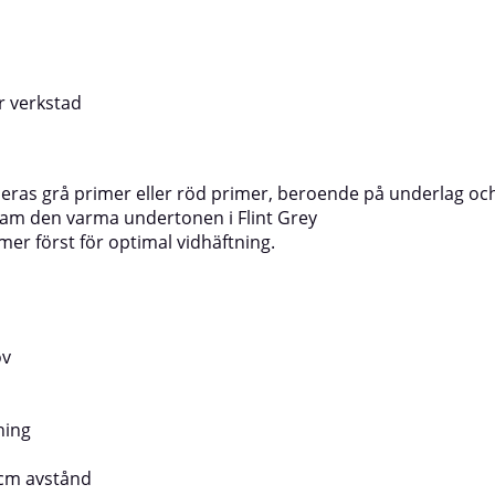
r verkstad
ras grå primer eller röd primer, beroende på underlag och
 fram den varma undertonen i Flint Grey
mer först för optimal vidhäftning.
ov
ning
5 cm avstånd